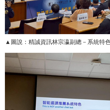
▲圖說：精誠資訊林宗瀛副總－系統特