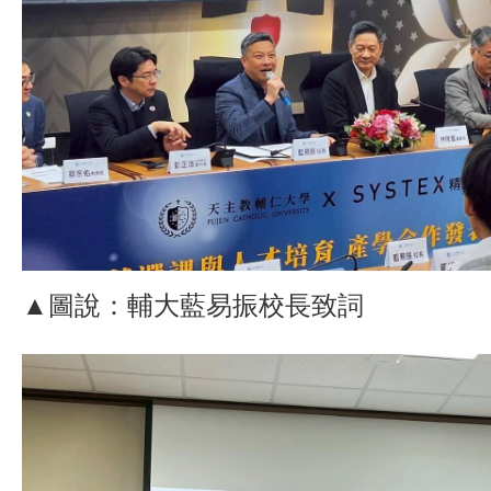
▲圖說：輔大藍易振校長致詞