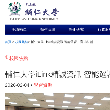
認識輔仁
招生資訊
學術研究
行政服
首頁
>
校園焦點
>
輔仁大學iLink精誠資訊 智能選課、育才科創
:::
校園焦點
輔仁大學iLink精誠資訊 智能
2026-02-04 •
學習資源