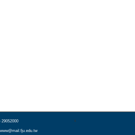
s
) 29052000
www@mail.fju.edu.tw