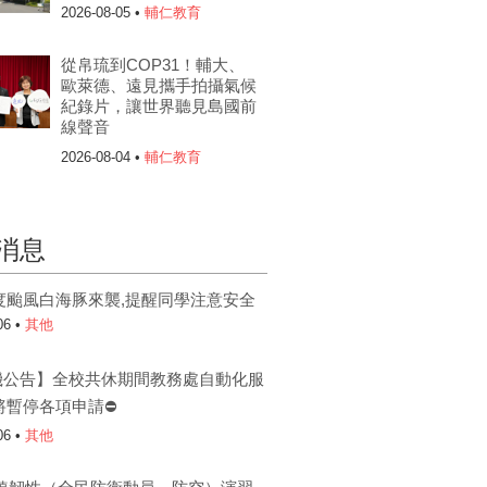
2026-08-05 •
輔仁教育
從帛琉到COP31！輔大、
歐萊德、遠見攜手拍攝氣候
紀錄片，讓世界聽見島國前
線聲音
2026-08-04 •
輔仁教育
消息
度颱風白海豚來襲,提醒同學注意安全
06 •
其他
機公告】全校共休期間教務處自動化服
將暫停各項申請⛔
06 •
其他