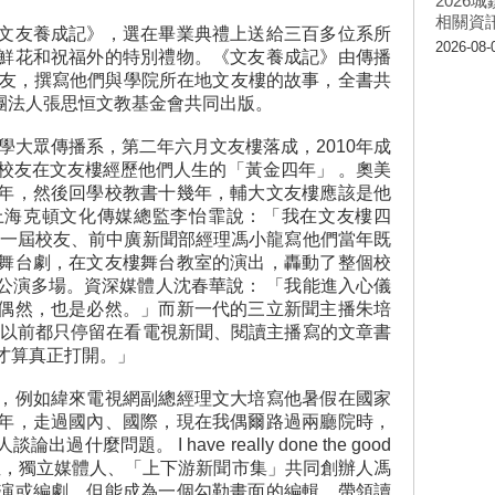
202
相關資
友養成記》，選在畢業典禮上送給三百多位系所
2026-08-
鮮花和祝福外的特別禮物。《文友養成記》由傳播
校友，撰寫他們與學院所在地文友樓的故事，全書共
財團法人張思恒文教基金會共同出版。
學大眾傳播系，第二年六月文友樓落成，2010年成
萬校友在文友樓經歷他們人生的「黃金四年」 。奧美
年，然後回學校教書十幾年，輔大文友樓應該是他
上海克頓文化傳媒總監李怡霏說：「我在文友樓四
第一屆校友、前中廣新聞部經理馮小龍寫他們當年既
舞台劇，在文友樓舞台教室的演出，轟動了整個校
公演多場。資深媒體人沈春華說： 「我能進入心儀
偶然，也是必然。」而新一代的三立新聞主播朱培
學以前都只停留在看電視新聞、閱讀主播寫的文章書
才算真正打開。」
例如緯來電視網副總經理文大培寫他暑假在國家
年，走過國內、國際，現在我偶爾路過兩廳院時，
麼問題。 I have really done the good
路徑，獨立媒體人、「上下游新聞市集」共同創辦人馮
演或編劇，但能成為一個勾勒畫面的編輯，帶領讀