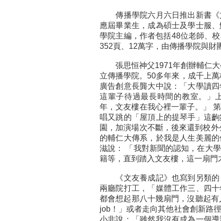
傳播學院六月六日推出新書《文
應屆畢業生，成為碩士及學士服、
學院主編，作者包括48位老師、
352頁、12萬字，由傳播學院與
張思恒神父1971年創辦輔仁大
立傳播學院。50多年來，成千上
廣告創意長龔大中說：「大學讀四
這輩子待過最長時間的教室。」
年，文友樓在我心裡一輩子。」 
唱又跳的「屋頂上的提琴手」這齣
園，加演場次不斷，後來還到校外
的輔仁大傳系，於我是人生美麗的
滋說： 「我對新聞的認知，在大
籍等，直到踏入文友樓，這一扇門
《文友養成記》也寫到另類的，
兩廳院打工，「媒體工作三、四十
都會想起那八十幾扇門，沒聽起有人談論出過什
job！」或者走向其他社會創新
小非說：「雖然我沒有成為一個導