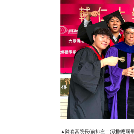
▲陳春富院長(前排左二)致贈應屆