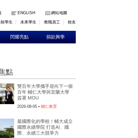
:::
頁
ENGLISH
網站地圖
在校學生
未來學生
教職員工
校友
閃耀亮點
捐款興學
焦點
雙百年大學攜手迎向下一個
百年 輔仁大學與宜蘭大學
簽署 MOU
2026-08-05 •
輔仁教育
最國際化的學校！輔大成立
國際永續學院 打造AI、國
際、永續三大競爭力