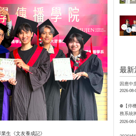
最新
因應中
2026-08-
⛔【停
務系統
2026-08-
畢業生《文友養成記》