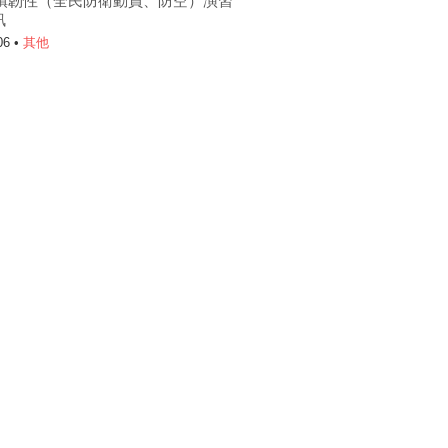
6城鎮韌性（全民防衛動員、防空）演習
訊
06 •
其他