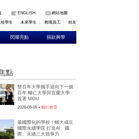
:::
頁
ENGLISH
網站地圖
在校學生
未來學生
教職員工
校友
閃耀亮點
捐款興學
焦點
雙百年大學攜手迎向下一個
百年 輔仁大學與宜蘭大學
簽署 MOU
2026-08-05 •
輔仁教育
最國際化的學校！輔大成立
國際永續學院 打造AI、國
際、永續三大競爭力