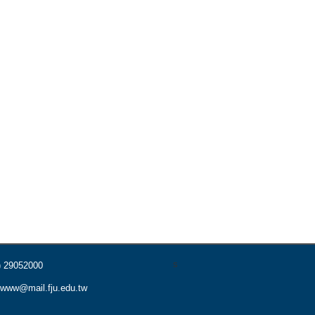
s
) 29052000
www@mail.fju.edu.tw