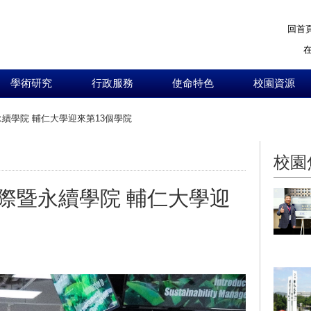
回首
學術研究
行政服務
使命特色
校園資源
續學院 輔仁大學迎來第13個學院
:::
校園
際暨永續學院 輔仁大學迎