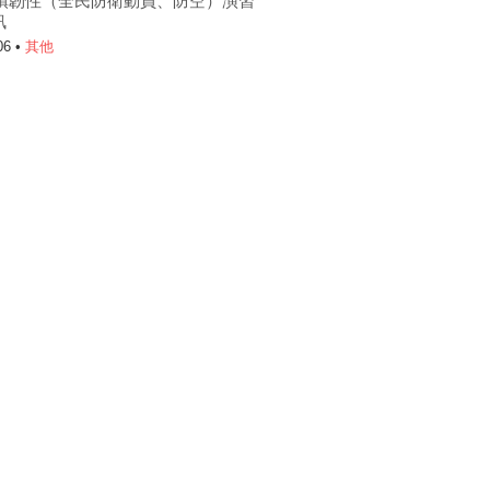
6城鎮韌性（全民防衛動員、防空）演習
訊
06 •
其他