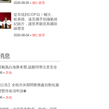
2026-08-05 •
輔仁教育
從帛琉到COP31！輔大、
歐萊德、遠見攜手拍攝氣候
紀錄片，讓世界聽見島國前
線聲音
2026-08-04 •
輔仁教育
消息
度颱風白海豚來襲,提醒同學注意安全
06 •
其他
機公告】全校共休期間教務處自動化服
將暫停各項申請⛔
06 •
其他