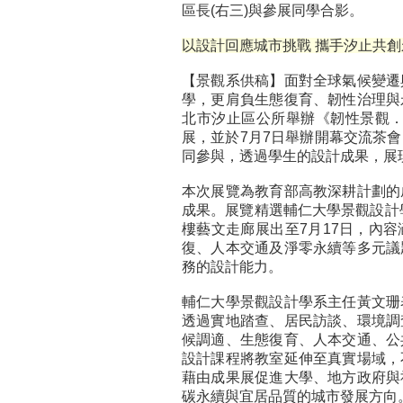
區長(右三)與參展同學合影。
以設計回應城市挑戰 攜手汐止共
【景觀系供稿】面對全球氣候變遷
學，更肩負生態復育、韌性治理與
北市汐止區公所舉辦《韌性景觀．
展，並於7月7日舉辦開幕交流茶
同參與，透過學生的設計成果，展
本次展覽為教育部高教深耕計劃的
成果。展覽精選輔仁大學景觀設計
樓藝文走廊展出至7月17日，內
復、人本交通及淨零永續等多元議
務的設計能力。
輔仁大學景觀設計學系主任黃文珊
透過實地踏查、居民訪談、環境調
候調適、生態復育、人本交通、公
設計課程將教室延伸至真實場域，
藉由成果展促進大學、地方政府與
碳永續與宜居品質的城市發展方向