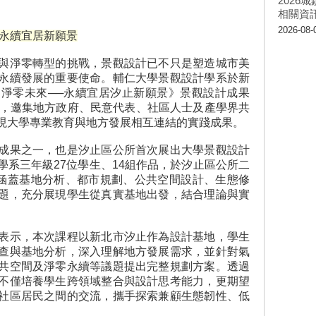
202
相關資
2026-08-
創永續宜居新願景
與淨零轉型的挑戰，景觀設計已不只是塑造城市美
永續發展的重要使命。輔仁大學景觀設計學系於新
淨零未來──永續宜居汐止新願景》景觀設計成果
會，邀集地方政府、民意代表、社區人士及產學界共
現大學專業教育與地方發展相互連結的實踐成果。
成果之一，也是汐止區公所首次展出大學景觀設計
學系三年級27位學生、14組作品，於汐止區公所二
容涵蓋基地分析、都市規劃、公共空間設計、生態修
題，充分展現學生從真實基地出發，結合理論與實
表示，本次課程以新北市汐止作為設計基地，學生
查與基地分析，深入理解地方發展需求，並針對氣
共空間及淨零永續等議題提出完整規劃方案。透過
不僅培養學生跨領域整合與設計思考能力，更期望
社區居民之間的交流，攜手探索兼顧生態韌性、低
。