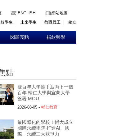
:::
頁
ENGLISH
網站地圖
在校學生
未來學生
教職員工
校友
閃耀亮點
捐款興學
焦點
雙百年大學攜手迎向下一個
百年 輔仁大學與宜蘭大學
簽署 MOU
2026-08-05 •
輔仁教育
最國際化的學校！輔大成立
國際永續學院 打造AI、國
際、永續三大競爭力