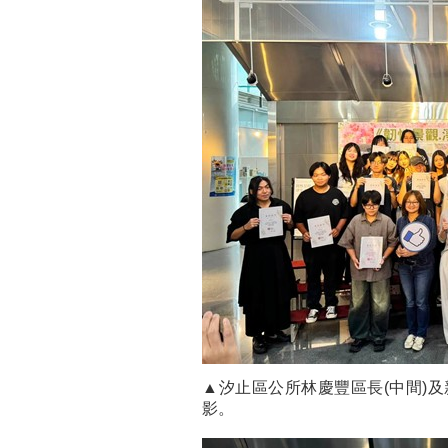
▲汐止區公所林慶豐區長(中間)
影。