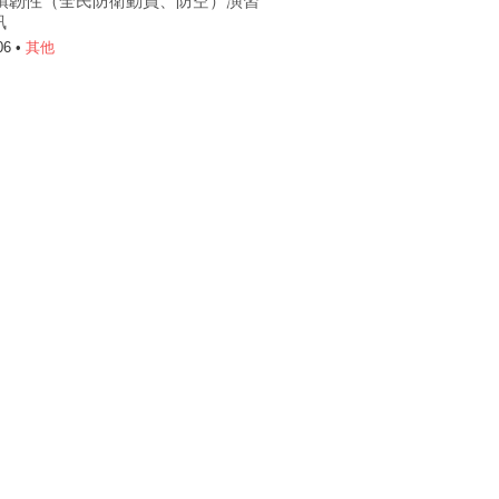
6城鎮韌性（全民防衛動員、防空）演習
訊
06 •
其他