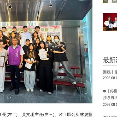
最新
因應中
2026-08-
⛔【停
務系統
2026-08-
事長(左二)、黃文珊主任(左三)、汐止區公所林慶豐