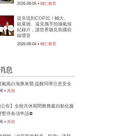
2026-08-05 •
輔仁教育
從帛琉到COP31！輔大、
歐萊德、遠見攜手拍攝氣候
紀錄片，讓世界聽見島國前
線聲音
2026-08-04 •
輔仁教育
消息
度颱風白海豚來襲,提醒同學注意安全
06 •
其他
機公告】全校共休期間教務處自動化服
將暫停各項申請⛔
06 •
其他