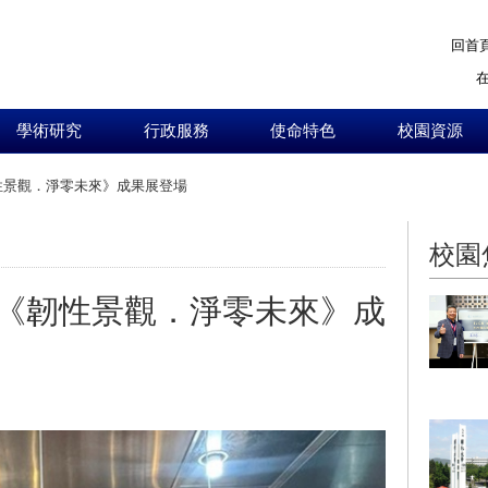
回首
學術研究
行政服務
使命特色
校園資源
性景觀．淨零未來》成果展登場
:::
校園
《韌性景觀．淨零未來》成