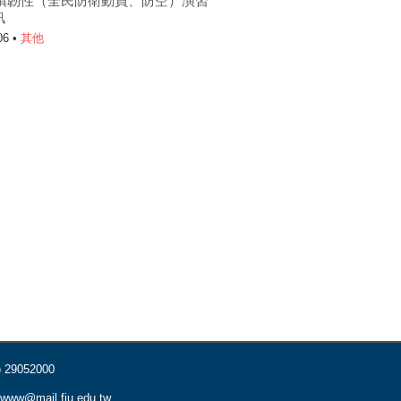
6城鎮韌性（全民防衛動員、防空）演習
訊
06 •
其他
) 29052000
www@mail.fju.edu.tw