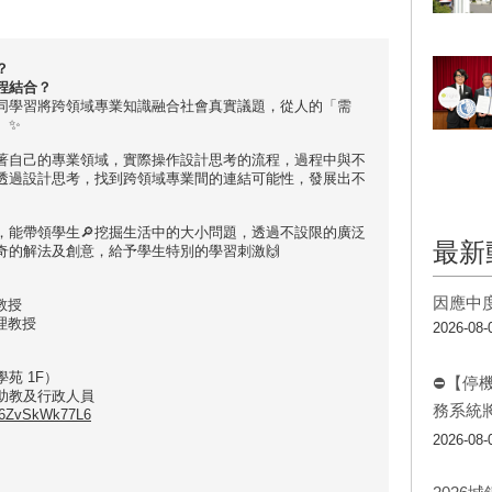
？
程結合？
同學習將跨領域專業知識融合社會真實議題，從人的「需
。✨
著自己的專業領域，實際操作設計思考的流程，過程中與不
，透過設計思考，找到跨領域專業間的連結可能性，發展出不
，能帶領學生🔎挖掘生活中的大小問題，透過不設限的廣泛
最新
奇的解法及創意，給予學生特別的學習刺激🙌
因應中
教授
理教授
2026-08-
苑 1F）
⛔【停
助教及行政人員
務系統
pa6ZvSkWk77L6
2026-08-