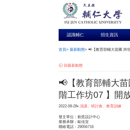
認識輔仁
招生資訊
首頁
>
最新動態
>
📢【教育部輔大苗圃 跨
:::
回最新動態
📢【教育部輔大
階工作坊07 】開
2022-09-28•
演講、研討會、教育訓練
發文單位：創意設計中心
業務承辦：歐佳宜
聯絡電話：29056716