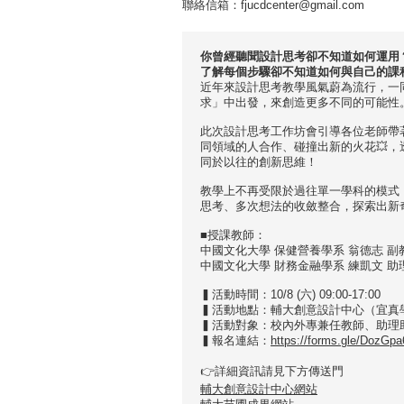
聯絡信箱：fjucdcenter@gmail.com
你曾經聽聞設計思考卻不知道如何運用
了解每個步驟卻不知道如何與自己的課
近年來設計思考教學風氣蔚為流行，一
求」中出發，來創造更多不同的可能性
此次設計思考工作坊會引導各位老師帶
同領域的人合作、碰撞出新的火花💥
同於以往的創新思維！
教學上不再受限於過往單一學科的模式
思考、多次想法的收斂整合，探索出新
■授課教師：
中國文化大學 保健營養學系 翁德志 副
中國文化大學 財務金融學系 練凱文 助
▍活動時間：10/8 (六) 09:00-17:00
▍活動地點：輔大創意設計中心（宜真學
▍活動對象：校內外專兼任教師、助理
▍報名連結：
https://forms.gle/DozG
👉️詳細資訊請見下方傳送門
輔大創意設計中心網站