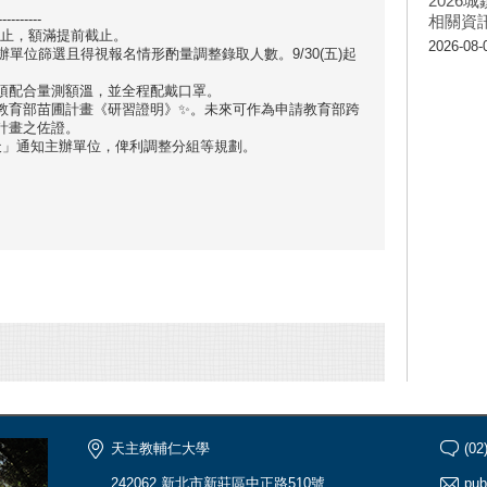
202
----------
相關資
5點止，額滿提前截止。
2026-08-
辦單位篩選且得視報名情形酌量調整錄取人數。9/30(五)起
前須配合量測額溫，並全程配戴口罩。
取教育部苗圃計畫《研習證明》✨。未來可作為申請教育部跨
計畫之佐證。
天」通知主辦單位，俾利調整分組等規劃。
】
天主教輔仁大學
(02
242062 新北市新莊區中正路510號
pub