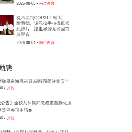
2026-08-05 •
輔仁教育
從帛琉到COP31！輔大、
歐萊德、遠見攜手拍攝氣候
紀錄片，讓世界聽見島國前
線聲音
2026-08-04 •
輔仁教育
動態
度颱風白海豚來襲,提醒同學注意安全
06 •
其他
機公告】全校共休期間教務處自動化服
將暫停各項申請⛔
06 •
其他