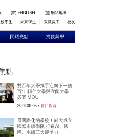
:::
頁
ENGLISH
網站地圖
在校學生
未來學生
教職員工
校友
閃耀亮點
捐款興學
焦點
雙百年大學攜手迎向下一個
百年 輔仁大學與宜蘭大學
簽署 MOU
2026-08-05 •
輔仁教育
最國際化的學校！輔大成立
國際永續學院 打造AI、國
際、永續三大競爭力