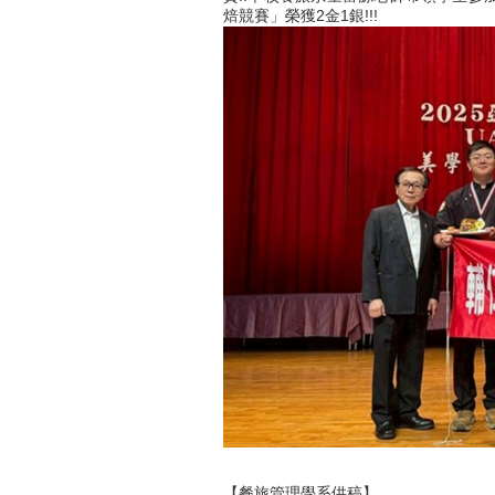
焙競賽」榮獲2金1銀!!!
【
餐旅管理學系
供稿】