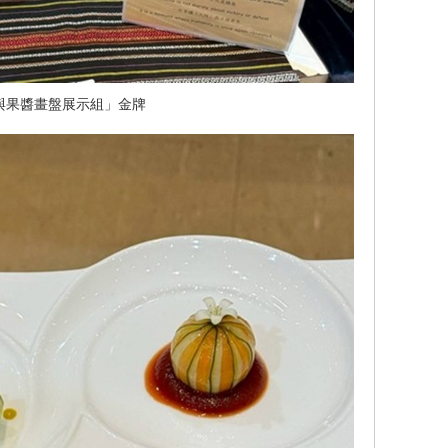
與果醬畫盤展示組」金牌