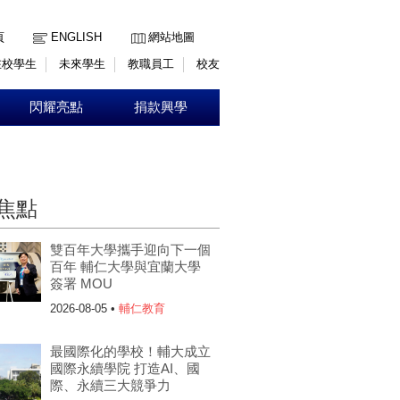
:::
頁
ENGLISH
網站地圖
在校學生
未來學生
教職員工
校友
閃耀亮點
捐款興學
焦點
雙百年大學攜手迎向下一個
百年 輔仁大學與宜蘭大學
簽署 MOU
2026-08-05 •
輔仁教育
最國際化的學校！輔大成立
國際永續學院 打造AI、國
際、永續三大競爭力