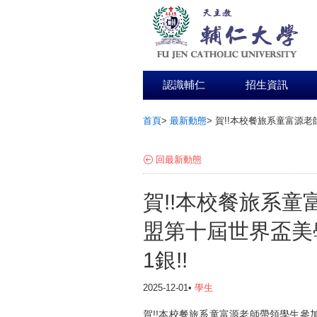
認識輔仁
招生資訊
首頁
>
最新動態
>
賀!!本校餐旅系童富源老
:::
回最新動態
賀!!本校餐旅系
盟第十屆世界盃美
1銀!!
2025-12-01•
學生
賀!!本校餐旅系童富源老師帶領學生參加「