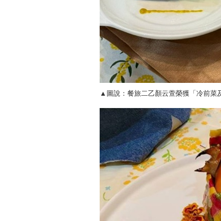
▲圖說：餐旅二乙顏云萱榮獲「冷前菜