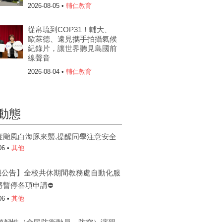
2026-08-05 •
輔仁教育
從帛琉到COP31！輔大、
歐萊德、遠見攜手拍攝氣候
紀錄片，讓世界聽見島國前
線聲音
2026-08-04 •
輔仁教育
動態
度颱風白海豚來襲,提醒同學注意安全
06 •
其他
機公告】全校共休期間教務處自動化服
將暫停各項申請⛔
06 •
其他