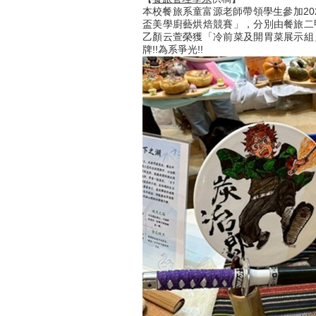
本校餐旅系童富源老師帶領學生參加2025年
盃美學廚藝烘焙競賽」，分別由餐旅二
乙顏云萱榮獲「冷前菜及開胃菜展示組
牌!!為系爭光!!