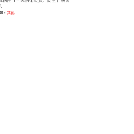
6城鎮韌性（全民防衛動員、防空）演習
訊
06 •
其他