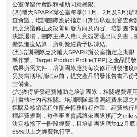
公室保留付費課程補助同意權限。
(四)輔大SPARK辦公室每季(11月、2月及5月
查會議，培訓團隊應於指定日期出席進度審查會
員之決議修正及改善研發方向及內容。培訓團隊
決議退場，團隊主持人應同意簽署退出同意書，
撥款進度結算，所剩餘經費予以凍結。
(五)培訓團隊應於輔大SPARK辦公室指定之期
導作業、Target Product Profile(TPP)之
成果所需文件，培訓團隊應於每次修正研發進度
另於當期培訓結束前，提交產品開發報告書乙份予
室備查。
(六)獲得研發經費補助之培訓團隊，相關經費運
計畫執行內容相關。培訓團隊應遵照經費來源之
採購及核銷流程並配合帳務時程作業。經費執行
標經費規劃，每季審查會議將依團隊預訂之mile-s
決定核撥下一階段經費，且培訓團隊應於12月底
65%以上之經費執行率。