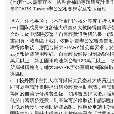
(七)其他未盡事宜依「國科會補助專題研究計畫
會SPARK Taiwan辦公室相關規定及指示辦理。
📌六、注意事項：（本計畫開放校外團隊主持人申
(一) 團隊成員未包含輔大或臺科大教師得自籌研
合款，於申請時簽署「自籌經費證明切結書」(請於
畫網頁下載專區下載)，依照計畫辦公室審查進
獲得錄取後，應配合輔大SPARK辦公室要求，
式提報經費使用明細。自籌經費額度限制為醫材團
萬元以上，新藥團隊應達新台幣120萬元以上。
所屬機構擁有，輔大SPARK辦公室將於團隊錄
導協助。
(二) 校外團隊主持人亦可與輔大及臺科大成員組
即可於申請計畫時提出研發經費補助申請，申請
等同於自籌研發經費金額，如經審查錄取後所獲
低於自籌研發經費，則團隊可於錄取後申請調整
不低於所獲研發補助經費為限。惟應於申請本計
團隊主持人與輔大或臺科大教師簽署之「共同合