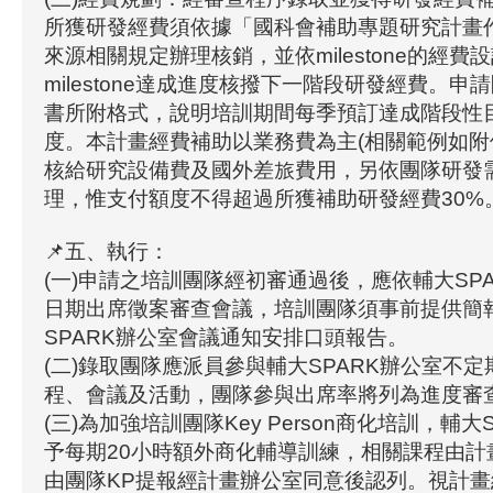
所獲研發經費須依據「國科會補助專題研究計畫
來源相關規定辦理核銷，並依milestone的經
milestone達成進度核撥下一階段研發經費。
書所附格式，說明培訓期間每季預訂達成階段性
度。本計畫經費補助以業務費為主(相關範例如附
核給研究設備費及國外差旅費用，另依團隊研發
理，惟支付額度不得超過所獲補助研發經費30%
📌五、執行：
(一)申請之培訓團隊經初審通過後，應依輔大SP
日期出席徵案審查會議，培訓團隊須事前提供簡
SPARK辦公室會議通知安排口頭報告。
(二)錄取團隊應派員參與輔大SPARK辦公室不
程、會議及活動，團隊參與出席率將列為進度審
(三)為加強培訓團隊Key Person商化培訓，輔大
予每期20小時額外商化輔導訓練，相關課程由計
由團隊KP提報經計畫辦公室同意後認列。視計