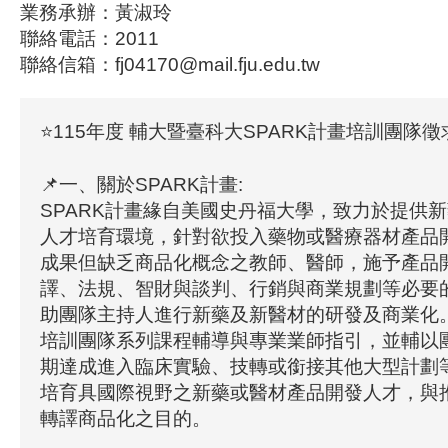
業務承辦：黃淑玲
聯絡電話：2011
聯絡信箱：fj04170@mail.fju.edu.tw
⭐115年度 輔大暨臺科大SPARK計畫培訓團隊徵
📌一、關於SPARK計畫:
SPARK計畫緣自美國史丹福大學，致力於提供
人才培育環境，針對欲投入藥物或醫療器材產品
成果但缺乏商品化概念之教師、醫師，施予產品
譯、法規、智財與談判、行銷與商業規劃等必要
助團隊主持人進行新藥及新醫材的研發及商業化。
培訓團隊系列課程輔導與專業業師指引，並輔以
期達成進入臨床實驗、技轉或銜接其他大型計劃
培育具國際視野之新藥或醫材產品開發人才，與
轉譯商品化之目的。