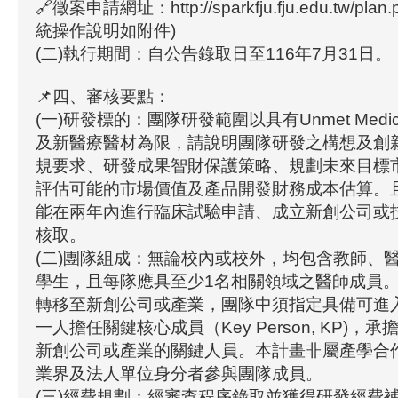
🔗徵案申請網址：http://sparkfju.fju.edu.tw/pla
統操作說明如附件)
(二)執行期間：自公告錄取日至116年7月31日。
📌四、審核要點：
(一)研發標的：團隊研發範圍以具有Unmet Medic
及新醫療醫材為限，請說明團隊研發之構想及創
規要求、研發成果智財保護策略、規劃未來目標
評估可能的市場價值及產品開發財務成本估算。
能在兩年內進行臨床試驗申請、成立新創公司或
核取。
(二)團隊組成：無論校內或校外，均包含教師、
學生，且每隊應具至少1名相關領域之醫師成員
轉移至新創公司或產業，團隊中須指定具備可進
一人擔任關鍵核心成員（Key Person, KP)，
新創公司或產業的關鍵人員。本計畫非屬產學合
業界及法人單位身分者參與團隊成員。
(三)經費規劃：經審查程序錄取並獲得研發經費