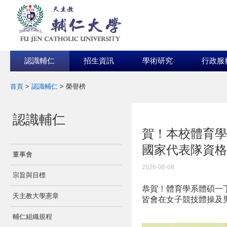
認識輔仁
招生資訊
學術研究
行政服
首頁
>
認識輔仁
>
榮譽榜
:::
認識輔仁
:::
賀！本校體育學
國家代表隊資格
董事會
2026-06-08
宗旨與目標
恭賀！體育學系體碩一
天主教大學憲章
皆會在女子競技體操及
輔仁組織規程