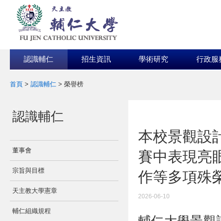
認識輔仁
招生資訊
學術研究
行政服
首頁
>
認識輔仁
>
榮譽榜
:::
認識輔仁
:::
本校景觀設
董事會
賽中表現亮
宗旨與目標
作等多項殊
天主教大學憲章
2026-06-10
輔仁組織規程