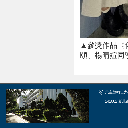
▲參獎作品《
頤、楊晴媗同
天主教輔仁大
242062 新