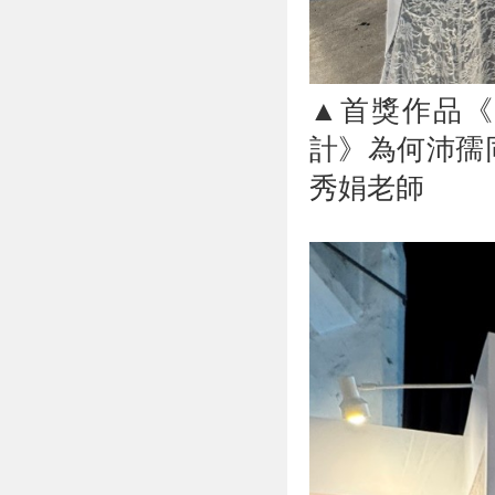
▲首獎作品《W
計》為何沛孺
秀娟老師