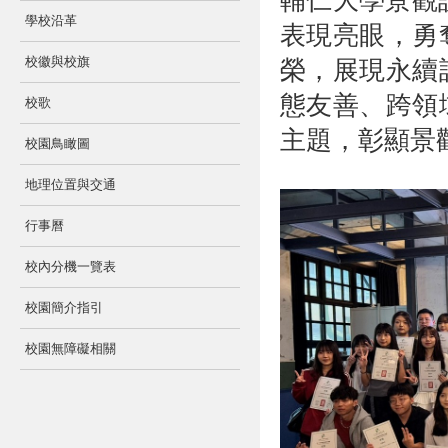
輔仁大學景觀
學校沿革
表現亮眼，勇
校徽與校旗
榮，展現永續
態友善、跨領
校歌
主題，彰顯景
校園鳥瞰圖
地理位置與交通
行事曆
校內分機一覽表
校園簡介指引
校園無障礙相關