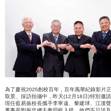
為了慶祝2025創校百年，百年風華紀錄影片
取景、採訪拍攝中，昨天(12月18日)特別邀
現任藍易振校長攜手李寧遠、黎建球、江漢
董事長劉振忠總主教同框入鏡，他們不只談