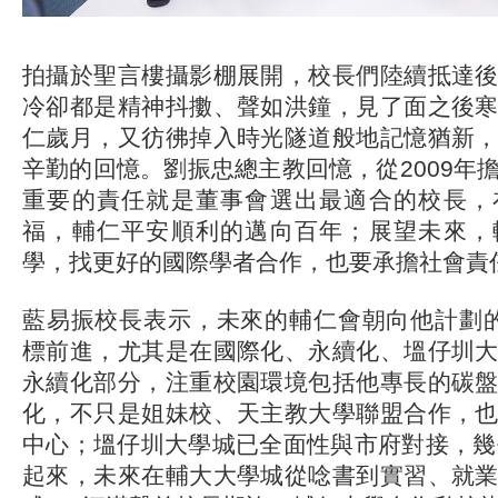
拍攝於聖言樓攝影棚展開，校長們陸續抵達
冷卻都是精神抖擻、聲如洪鐘，見了面之後
仁歲月，又彷彿掉入時光隧道般地記憶猶新
辛勤的回憶。劉振忠總主教回憶，從2009年
重要的責任就是董事會選出最適合的校長，
福，輔仁平安順利的邁向百年；展望未來，
學，找更好的國際學者合作，也要承擔社會責
藍易振校長表示，未來的輔仁會朝向他計劃的G.
標前進，尤其是在國際化、永續化、塭仔圳
永續化部分，注重校園環境包括他專長的碳
化，不只是姐妹校、天主教大學聯盟合作，
中心；塭仔圳大學城已全面性與市府對接，幾
起來，未來在輔大大學城從唸書到實習、就