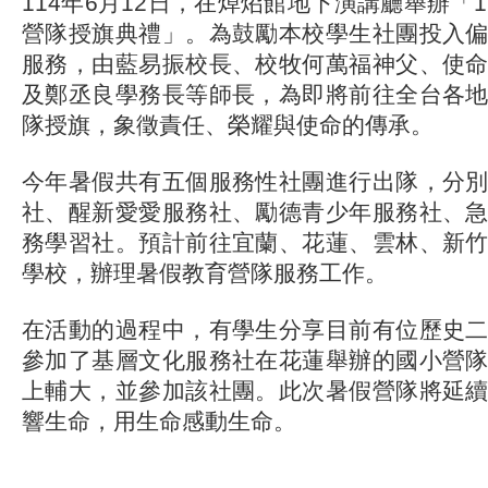
114年6月12日，在焯炤館地下演講廳舉辦「
營隊授旗典禮」。為鼓勵本校學生社團投入
服務，由藍易振校長、校牧何萬福神父、使
及鄭丞良學務長等師長，為即將前往全台各
隊授旗，象徵責任、榮耀與使命的傳承。
今年暑假共有五個服務性社團進行出隊，分
社、醒新愛愛服務社、勵德青少年服務社、
務學習社。預計前往宜蘭、花蓮、雲林、新
學校，辦理暑假教育營隊服務工作。
在活動的過程中，有學生分享目前有位歷史
參加了基層文化服務社在花蓮舉辦的國小營
上輔大，並參加該社團。此次暑假營隊將延
響生命，用生命感動生命。