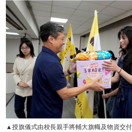
▲授旗儀式由校長親手將輔大旗幟及物資交