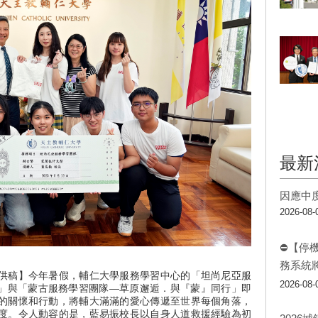
最新
因應中
2026-08-
⛔【停
務系統
供稿】今年暑假，輔仁大學服務學習中心的「坦尚尼亞服
2026-08-
ou & Me」與「蒙古服務學習團隊—草原邂逅．與『蒙』同行」即
的關懷和行動，將輔大滿滿的愛心傳遞至世界每個角落，
度。令人動容的是，藍易振校長以自身人道救援經驗為初