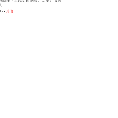
6城鎮韌性（全民防衛動員、防空）演習
訊
06 •
其他