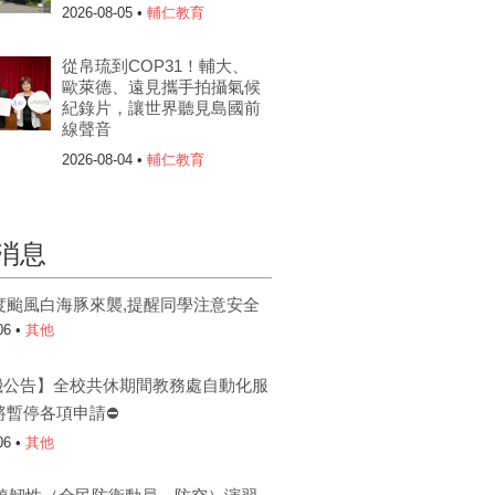
2026-08-05 •
輔仁教育
從帛琉到COP31！輔大、
歐萊德、遠見攜手拍攝氣候
紀錄片，讓世界聽見島國前
線聲音
2026-08-04 •
輔仁教育
消息
度颱風白海豚來襲,提醒同學注意安全
06 •
其他
機公告】全校共休期間教務處自動化服
將暫停各項申請⛔
06 •
其他