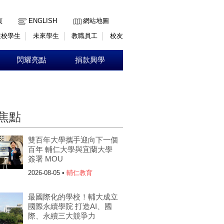
:::
頁
ENGLISH
網站地圖
在校學生
未來學生
教職員工
校友
閃耀亮點
捐款興學
焦點
雙百年大學攜手迎向下一個
百年 輔仁大學與宜蘭大學
簽署 MOU
2026-08-05 •
輔仁教育
最國際化的學校！輔大成立
國際永續學院 打造AI、國
際、永續三大競爭力