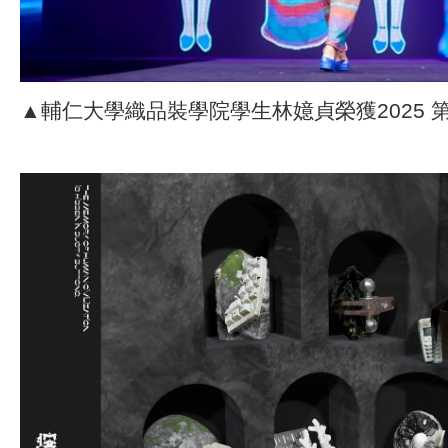
▲輔仁大學織品裝學院學生林嬑貞榮獲2025 