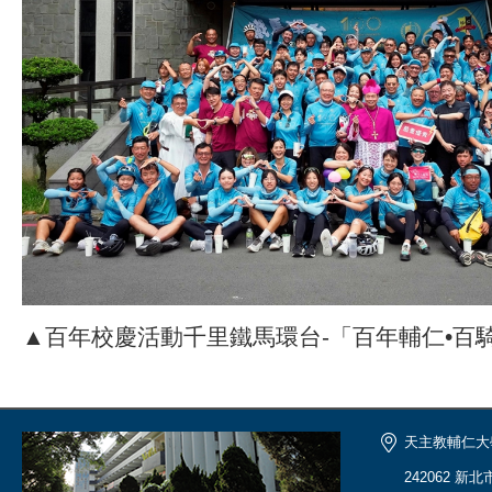
▲百年校慶活動千里鐵馬環台-「百年輔仁•百
天主教輔仁大
242062 新