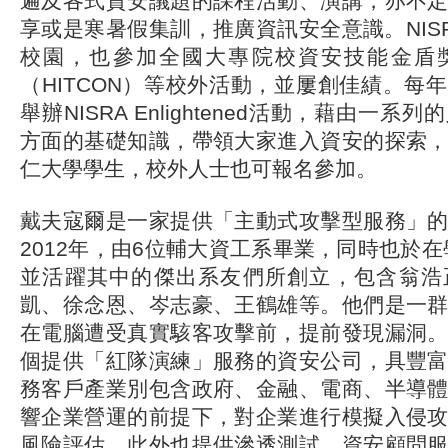
遍及各式資安議題的課程活動、演講，亦不
享或是寒暑假集訓，推廣資訊安全意識。NIS
校園，也參加全國大專院校資安技能金盾
（HITCON）等校外活動，並屢創佳績。每年
舉辦NISRA Enlightened活動，藉由一
方面的基礎知識，帶領大家進入資安的探索
仁大學學生，校外人士也可報名參加。
戴夫寇爾是一家提供「主動式攻擊型服務」
2012年，由6位輔大資工系畢業，同時也於在學
並活躍其中的傑出系友們所創立，包含翁浩
凱、徐念恩、岑志豪、王鶴雄等。他們是一
在電腦遭受真實駭客攻擊前，提前發現漏洞
個提供「紅隊演練」服務的資安公司，具豐
務客戶產業別包含政府、金融、電商、半導
響企業營運的前提下，對企業進行模擬入侵
風險評估，此外也提供滲透測試、資安顧問