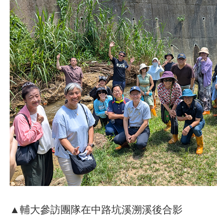
▲輔大參訪團隊在中路坑溪溯溪後合影