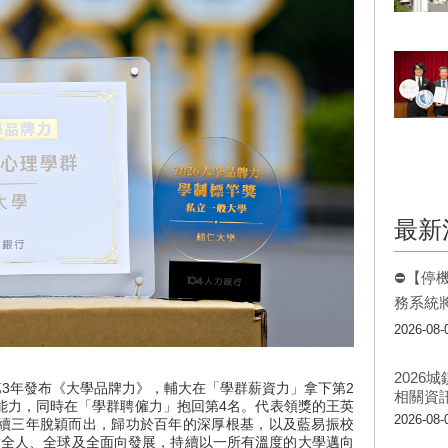
最新
⛔【停
務系統
2026-08-
202
第3年發布《大學品牌力》，輔大在「學群薪資力」拿下第2
相關資
能力，同時在「學群聘僱力」抱回第4名。代表領獎的王英
2026-08-
續三年脫穎而出，歸功於百年的深厚根基，以及藍易振校
實全人、全球及全面向發展，持續以一所有溫度的大學邁向