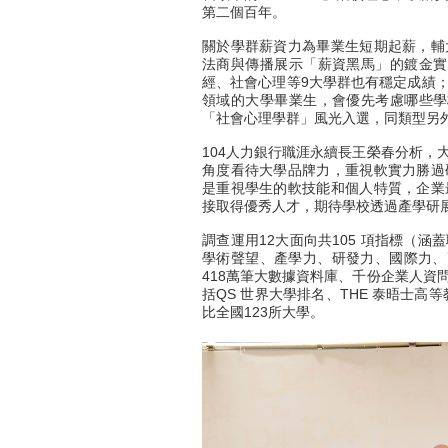
第二個百年。
關於學群薪資力為畢業生短期起薪，輔
法商與傳播展示「薪資黑馬」的鍍金實
經、社會心理等9大學群也有穩定成績
領域的大學畢業生，會優先考慮哪些學
「社會心理學群」風光入選，同類型另
104人力銀行職涯永續長王榮春分析，
角度看待大學品牌力，重視軟實力勝過
是重視學生的軟技能和個人特質，企業
接取得優秀人才，期待學校透過產學研
調查運用12大面向共105 項指標（
學術聲望、產學力、研發力、國際力、
418萬筆大數據資料庫、千份企業人資
括QS 世界大學排名、THE 泰晤士高
比全國123所大學。