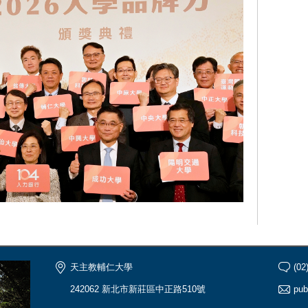
天主教輔仁大學
(02
242062 新北市新莊區中正路510號
pub