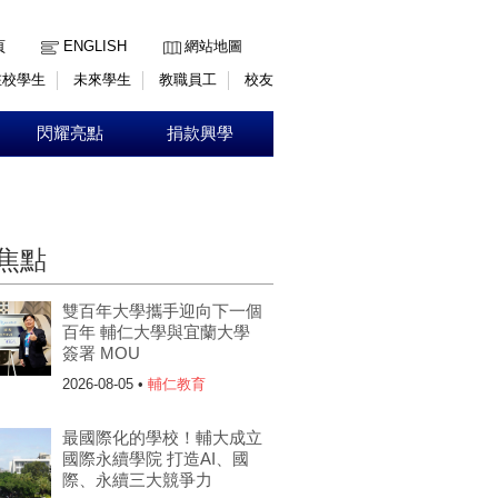
:::
頁
ENGLISH
網站地圖
在校學生
未來學生
教職員工
校友
閃耀亮點
捐款興學
焦點
雙百年大學攜手迎向下一個
百年 輔仁大學與宜蘭大學
簽署 MOU
2026-08-05 •
輔仁教育
最國際化的學校！輔大成立
國際永續學院 打造AI、國
際、永續三大競爭力