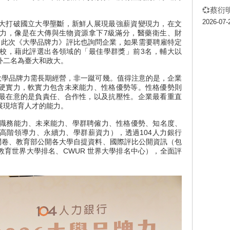
💞蔡衍
2026-07-
大打破國立大學壟斷，新鮮人展現最強薪資變現力，在文
力，像是在大傳與生物資源拿下7級滿分，醫藥衛生、財
；此次《大學品牌力》評比也詢問企業，如果需要聘雇特定
校，藉此評選出各領域的「最佳學群獎」前3名，輔大以
外二名為臺大和政大。
大學品牌力需長期經營，非一蹴可幾。值得注意的是，企業
硬實力，軟實力包含未來能力、性格優勢等。性格優勢則
最在意的是負責任、合作性，以及抗壓性。企業最看重直
展現培育人才的能力。
涵蓋職務能力、未來能力、學群聘僱力、性格優勢、知名度、
高階領導力、永續力、學群薪資力），透過104人力銀行
問卷、教育部公開各大學自提資料、國際評比公開資訊（包
等教育世界大學排名、CWUR 世界大學排名中心），全面評