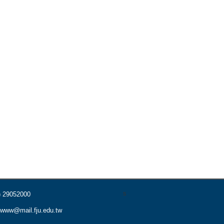
s
) 29052000
www@mail.fju.edu.tw