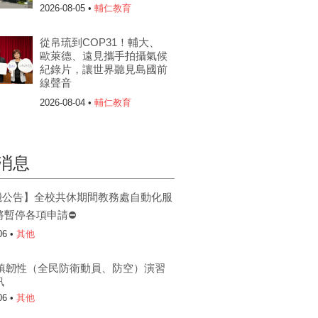
2026-08-05 •
輔仁教育
從帛琉到COP31！輔大、
歐萊德、遠見攜手拍攝氣候
紀錄片，讓世界聽見島國前
線聲音
2026-08-04 •
輔仁教育
消息
機公告】全校共休期間教務處自動化服
將暫停各項申請⛔
06 •
其他
6城鎮韌性（全民防衛動員、防空）演習
訊
06 •
其他