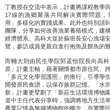
丁教授在交流中表示，計畫將課程教學
17線的漁鄉聚落共同解決實際問題，
用」多樣化的實踐成果。此外也特別請
團隊，分享如何改善漁業養殖模式，建
經濟體系。高科大並於蘇班長安心漁場
覽，參訪成員更親自進行抱魚及餵魚的
而輔大則由民生學院郭孟怡院長向高科
原」計畫主軸，藉著關懷都市原住民、
「多元文化學習護照」的推行，引導學
開發原民食譜，以保存族群記憶。「水
新」計畫更擘劃了「新莊生活環境博物
道中主任代表分享時，強調將地方生活
農業記憶為無牆博物館的概念，亦實際