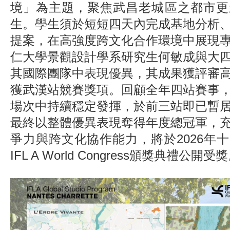
境」為主題，聚焦武昌老城區之都市更
生。學生須於短短四天內完成基地分析
提案，在高強度跨文化合作環境中展現
仁大學景觀設計學系研究生何敏成與大
其國際團隊中表現優異，其成果獲評審
獲武漢站競賽獎項。回顧全年四站賽事
場次中持續穩定發揮，於前三站即已暫
最終以整體優異表現奪得年度總冠軍，
爭力與跨文化協作能力，將於2026年
IFL A World Congress頒獎典禮公開受