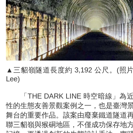
▲三貂嶺隧道長度約 3,192 公尺。(照片: Dr
Lee)
「THE DARK LINE 時空暗線」
性的生態友善景觀案例之一，也是臺灣
舞台的重要作品。該案由廢棄鐵道隧道
聯三貂嶺與猴硐地區，不僅成功保存地