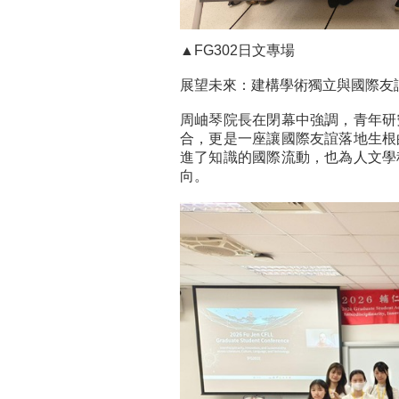
▲FG302日文專場
展望未來：建構學術獨立與國際友
周岫琴院長在閉幕中強調，青年研
合，更是一座讓國際友誼落地生根
進了知識的國際流動，也為人文學
向。