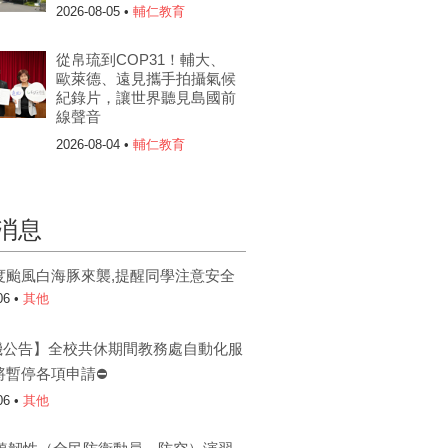
2026-08-05 •
輔仁教育
從帛琉到COP31！輔大、
歐萊德、遠見攜手拍攝氣候
紀錄片，讓世界聽見島國前
線聲音
2026-08-04 •
輔仁教育
消息
度颱風白海豚來襲,提醒同學注意安全
06 •
其他
機公告】全校共休期間教務處自動化服
將暫停各項申請⛔
06 •
其他