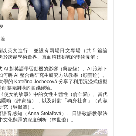
學
實境
全程以英文進行，並設有兩場日文專場（共 5 篇論
勇於跨越學術邊界、直面科技挑戰的學術見解：
 AI 對英語學習動機的影響（吳懿恆）、AI 浪潮下
何將 AI 整合進研究生研究方法教學（顧芸銓）。
 Kateřina Jochecová 分享了利用沉浸式虛擬
開創虛擬劇場的實踐經驗。
包含《使女的故事》中的女性主體性（俞仁涵）、當代
治隱喻（許家綾），以及針對「獨身社會」（黃淑
研究（吳幗嬙）。
音感知（Anna Stolařová）、日語敬語教學法
中文化翻譯的深度剖析（林世璇）。