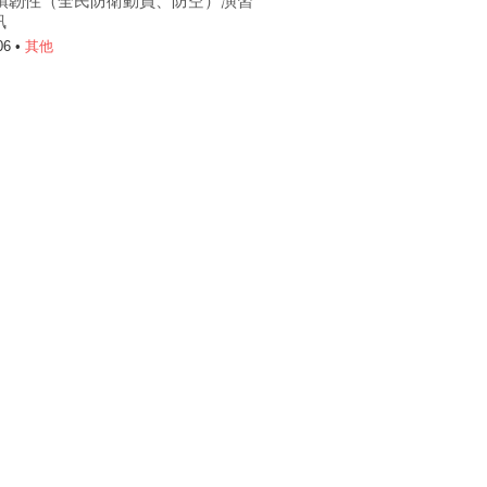
6城鎮韌性（全民防衛動員、防空）演習
訊
06 •
其他