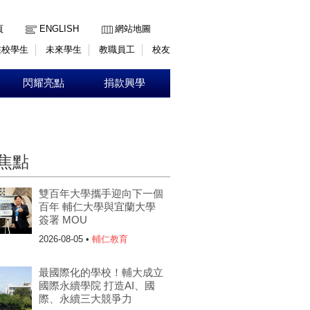
:::
頁
ENGLISH
網站地圖
在校學生
未來學生
教職員工
校友
閃耀亮點
捐款興學
焦點
雙百年大學攜手迎向下一個
百年 輔仁大學與宜蘭大學
簽署 MOU
2026-08-05 •
輔仁教育
最國際化的學校！輔大成立
國際永續學院 打造AI、國
際、永續三大競爭力