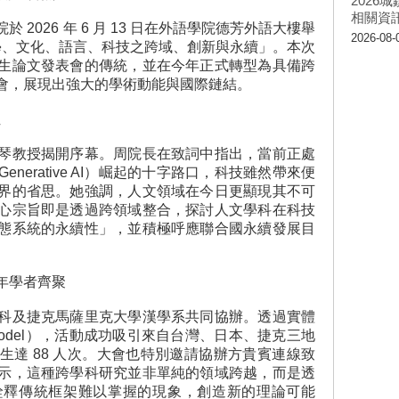
202
相關資
 2026 年 6 月 13 日在外語學院德芳外語大樓舉
2026-08-
文學、文化、語言、科技之跨域、創新與永續」。本次
生論文發表會的傳統，並在今年正式轉型為具備跨
會，展現出強大的學術動能與國際鏈結。
位
琴教授揭開序幕。周院長在致詞中指出，當前正處
erative AI）崛起的十字路口，科技雖然帶來便
界的省思。她強調，人文領域在今日更顯現其不可
心宗旨即是透過跨領域整合，探討人文學科在科技
態系統的永續性」，並積極呼應聯合國永續發展目
年學者齊聚
科及捷克馬薩里克大學漢學系共同協辦。透過實體
 Model），活動成功吸引來自台灣、日本、捷克三地
生達 88 人次。大會也特別邀請協辦方貴賓連線致
示，這種跨學科研究並非單純的領域跨越，而是透
詮釋傳統框架難以掌握的現象，創造新的理論可能