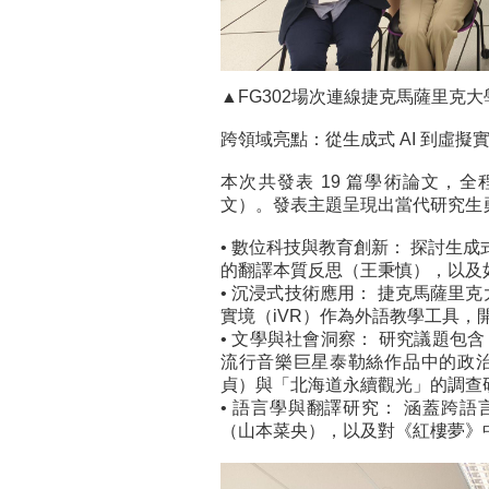
▲FG302場次連線捷克馬薩里克大
跨領域亮點：從生成式 AI 到虛擬
本次共發表 19 篇學術論文，
文）。發表主題呈現出當代研究生
• 數位科技與教育創新： 探討生成式
的翻譯本質反思（王秉慎），以及如
• 沉浸式技術應用： 捷克馬薩里克大學的
實境（iVR）作為外語教學工具，
• 文學與社會洞察： 研究議題
流行音樂巨星泰勒絲作品中的政
貞）與「北海道永續觀光」的調查
• 語言學與翻譯研究： 涵蓋跨語言語
（山本菜央），以及對《紅樓夢》