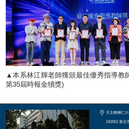
▲本系林江輝老師獲頒最佳優秀指導教師
第35屆時報金犢獎)
天主教輔仁大
242062 新