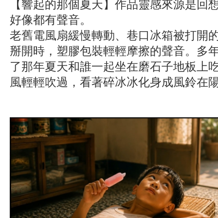
【響起的那個夏天】作品靈感來源是回
好像都有聲音。
老舊電風扇緩慢轉動、巷口冰箱被打開
掰開時，塑膠包裝輕輕摩擦的聲音。多
了那年夏天和誰一起坐在磨石子地板上
風輕輕吹過，看著碎冰冰化身成風鈴在