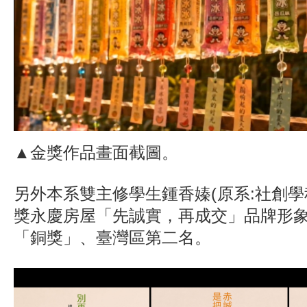
▲金獎作品畫面截圖。
另外本系雙主修學生鍾香嫀(原系:社創學
獎永慶房屋「先誠實，再成交」品牌形
「銅獎」、臺灣區第二名。