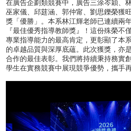
在廣告企劃類競賽中，廣告三涂岑穎、
巫家儀、邱莛涵、郭仲甯、劉思鑠榮獲
獎「優勝」。本系林江輝老師已連續兩
『最佳優秀指導教師獎』！這份殊榮不
專業指導能力的最高肯定，更彰顯了本
的卓越品質與深厚底蘊。此次獲獎，亦
合作的最佳表彰。我們將持續秉持務實
學生在實務競賽中展現競爭優勢，攜手