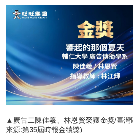
▲廣告二陳佳羲、林恩賢榮獲金獎/臺灣
來源:第35屆時報金犢獎)