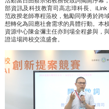
活動當日由蔡宗佑教務長致詞揭開序幕
部資訊及科技教育司高志璋科長、iLin
范政揆老師專程蒞校，勉勵同學勇於跨
想轉化為回應社會需求的具體行動。本
資源中心陳金彌主任亦到場全程參與，
證這場跨校交流盛會。