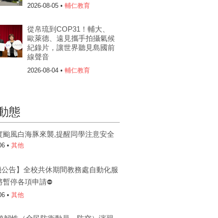
2026-08-05 •
輔仁教育
從帛琉到COP31！輔大、
歐萊德、遠見攜手拍攝氣候
紀錄片，讓世界聽見島國前
線聲音
2026-08-04 •
輔仁教育
動態
度颱風白海豚來襲,提醒同學注意安全
06 •
其他
機公告】全校共休期間教務處自動化服
將暫停各項申請⛔
06 •
其他