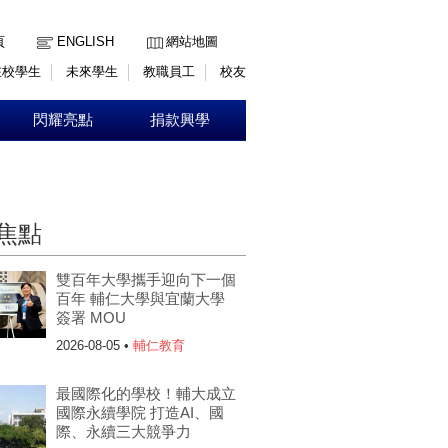
:::
頁
ENGLISH
網站地圖
在校學生
未來學生
教職員工
校友
閃耀亮點
捐款興學
焦點
雙百年大學攜手迎向下一個
百年 輔仁大學與宜蘭大學
簽署 MOU
2026-08-05 •
輔仁教育
最國際化的學校！輔大成立
國際永續學院 打造AI、國
際、永續三大競爭力