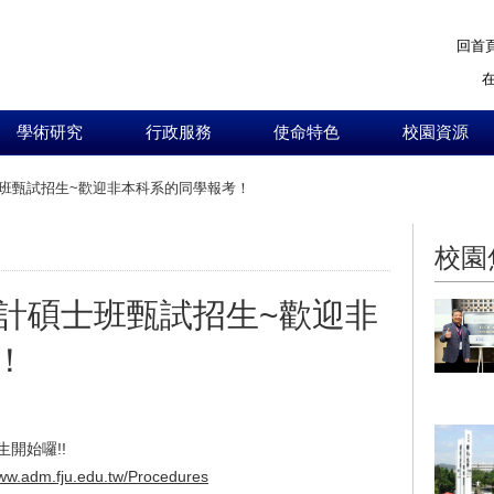
回首
學術研究
行政服務
使命特色
校園資源
士班甄試招生~歡迎非本科系的同學報考！
:::
校園
會計碩士班甄試招生~歡迎非
！
開始囉!!
www.adm.fju.edu.tw/Procedures