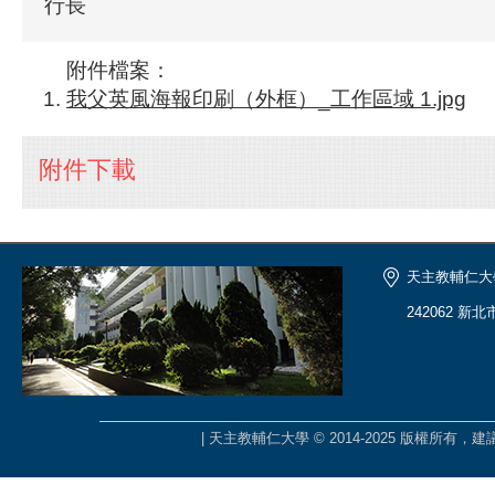
行長
附件檔案：
我父英風海報印刷（外框）_工作區域 1.jpg
附件下載
天主教輔仁大
242062 新
| 天主教輔仁大學 © 2014-2025 版權所有，