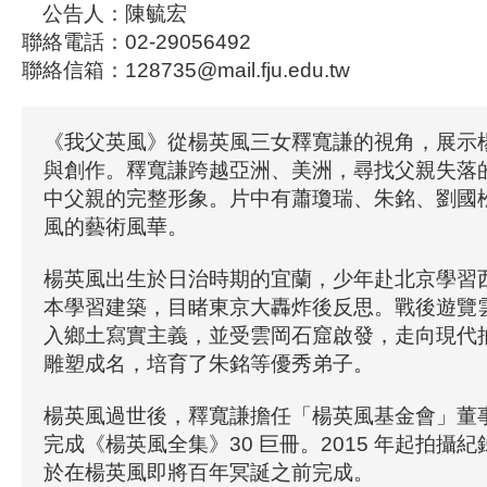
公告人：陳毓宏
聯絡電話：02-29056492
聯絡信箱：128735@mail.fju.edu.tw
《我父英風》從楊英風三女釋寬謙的視角，展示
與創作。釋寬謙跨越亞洲、美洲，尋找父親失落
中父親的完整形象。片中有蕭瓊瑞、朱銘、劉國
風的藝術風華。
楊英風出生於日治時期的宜蘭，少年赴北京學習
本學習建築，目睹東京大轟炸後反思。戰後遊覽
入鄉土寫實主義，並受雲岡石窟啟發，走向現代
雕塑成名，培育了朱銘等優秀弟子。
楊英風過世後，釋寬謙擔任「楊英風基金會」董事長
完成《楊英風全集》30 巨冊。2015 年起拍攝紀
於在楊英風即將百年冥誕之前完成。