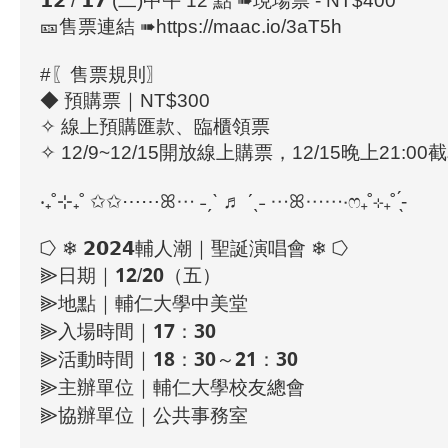
𝟭𝟮 / 𝟭𝟳 (二)中午 12 點 ➠現場票 - NT$400
🎫售票連結 ➠https://maac.io/3aT5h
#〖售票規則〗
◆ 預購票｜NT$300
✧ 線上預購匯款、臨櫃領票
✧ 12/9~12/15開放線上購票，12/15晚上21:00
‧₊˚⊹₊˚ ✩✩⋯⋯ꕤ⋯ ˗ˏˋ ♬ ˊˎ˗ ⋯ꕤ⋯⋯‧ෆ₊˚⊹₊˚ ̖́-
⭔ ❄︎ 𝟮𝟬𝟮𝟰輔人潮｜聖誕演唱會 ❄︎ ⭔
⫸日期｜𝟭𝟮/𝟮𝟬（五）
⫸地點｜輔仁大學中美堂
⫸入場時間｜𝟭𝟳：𝟯𝟬
⫸活動時間｜𝟭𝟴：𝟯𝟬～𝟮𝟭：𝟯𝟬
⫸主辦單位｜輔仁大學校友總會
⫸協辦單位｜公共事務室