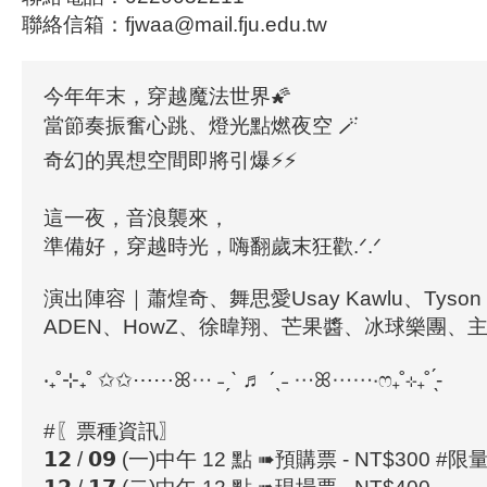
聯絡信箱：fjwaa@mail.fju.edu.tw
今年年末，穿越魔法世界🌠
當節奏振奮心跳、燈光點燃夜空 🪄
奇幻的異想空間即將引爆⚡️⚡️
這一夜，音浪襲來，
準備好，穿越時光，嗨翻歲末狂歡.ᐟ.ᐟ
演出陣容｜蕭煌奇、舞思愛Usay Kawlu、Tyson 
ADEN、HowZ、徐暐翔、芒果醬、冰球樂團、
‧₊˚⊹₊˚ ✩✩⋯⋯ꕤ⋯ ˗ˏˋ ♬ ˊˎ˗ ⋯ꕤ⋯⋯‧ෆ₊˚⊹₊˚ ̖́-
#〖票種資訊〗
𝟭𝟮 / 𝟬𝟵 (一)中午 12 點 ➠預購票 - NT$300