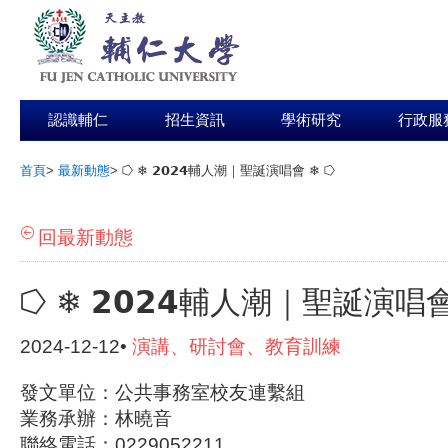
認識輔仁
招生資訊
學術研究
行政服
首頁
>
最新動態
>
⭔ ❄︎ 𝟮𝟬𝟮𝟰輔人潮｜聖誕演唱會 ❄︎ ⭔
:::
回最新動態
⭔ ❄︎ 𝟮𝟬𝟮𝟰輔人潮｜聖誕演唱會
2024-12-12•
演講、研討會、教育訓練
發文單位：公共事務室校友連繫組
業務承辦：林曉音
聯絡電話：0229052211