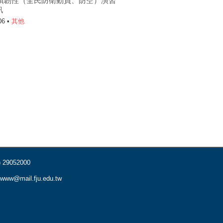
6城鎮韌性（全民防衛動員、防空）演習
訊
06 •
其他
) 29052000
www@mail.fju.edu.tw