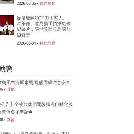
2026-08-05 •
輔仁教育
從帛琉到COP31！輔大、
歐萊德、遠見攜手拍攝氣候
紀錄片，讓世界聽見島國前
線聲音
2026-08-04 •
輔仁教育
動態
度颱風白海豚來襲,提醒同學注意安全
06 •
其他
機公告】全校共休期間教務處自動化服
將暫停各項申請⛔
06 •
其他