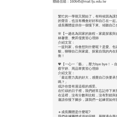
聯絡信箱：160645@mail.fju.edu.tw
繁忙的一學期又開始了，有時候因為課
的聲音，也沒有機會好好和自己在一起
成長團體提供你一個慢下來、傾聽自己
🌸【一趟名為回家的旅程－家庭探索與自我成長團
林馨蕾、樊昇儒實習心理師
介紹文宣：
一提到家，你會想到什麼呢？是愛、包
貌，聊聊自己與家庭、探索自我的內在
衡！
💖【一心一「藝」，壓力bye bye！－自我照
蔡宇婷、周品華實習心理師
介紹文宣：
「最近壓力真的好大，感覺自己快要承
嗎？」
或許你曾有過這樣的感受。
在忙碌的日子裡，我們經常忘記停下來
在這裡，沒有分數和比較，沒有對錯與
邀請你慢下腳步，讓我們一起練習如何
🔹成長團體是什麼呢?
我們依據團體成員的回饋，舉辦適合學