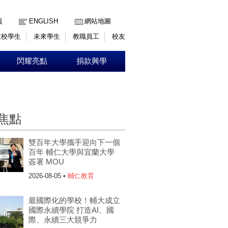
:::
頁
ENGLISH
網站地圖
在校學生
未來學生
教職員工
校友
閃耀亮點
捐款興學
焦點
雙百年大學攜手迎向下一個
百年 輔仁大學與宜蘭大學
簽署 MOU
2026-08-05 •
輔仁教育
最國際化的學校！輔大成立
國際永續學院 打造AI、國
際、永續三大競爭力