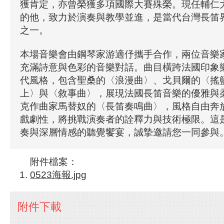
獲肯定，亦曾榮獲多項國際大賽殊榮。現任輔仁
的他，致力於演奏與教學並進，是當代台灣長笛
之一。
本場音樂會由鋼琴家游適伃攜手合作，兩位音樂
充滿詩意與色彩的音樂對話。曲目橫跨法國印象樂派
代風格，包含聖桑的〈浪漫曲〉、戈貝爾的〈搖
上〉與〈敘事曲〉，展現法國長笛音樂的優雅與
克作曲家馬替奴的〈長笛奏鳴曲〉，風格自由奔
戲劇性，將挑戰演奏者的詮釋力與技術極限。這
奏與深層情感的聽覺饗宴，誠摯邀請您一同參與
附件檔案：
0523海報.jpg
附件下載