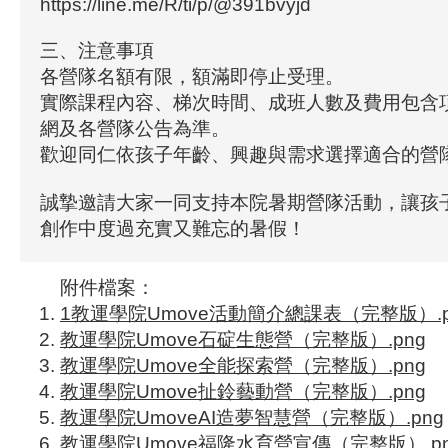
https://line.me/R/ti/p/@391bvyjd
三、注意事項
各營隊名額有限，額滿即停止受理。
實際課程內容、梯次時間、成班人數及費用包含
網及各營隊公告為準。
歡迎同仁依孩子年齡、興趣與需求選擇適合的營
誠摯邀請大家一同支持本院暑期營隊活動，讓孩
創作中度過充實又難忘的暑假！
附件檔案：
1教運學院Umove活動簡介總課表（完整版）.p
教運學院Umove石碇生態營（完整版）.png
教運學院Umove全能探索營（完整版）.png
教運學院Umove扯鈴藝動營（完整版）.png
教運學院UmoveAI造夢智慧營（完整版）.png
教運學院Umove福隆水育營宣傳（完整版）.pn