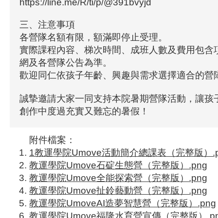
https://line.me/R/ti/p/@391bvyjd
三、注意事項
各營隊名額有限，額滿即停止受理。
實際課程內容、梯次時間、成班人數及費用包含
網及各營隊公告為準。
歡迎同仁依孩子年齡、興趣與需求選擇適合的營
誠摯邀請大家一同支持本院暑期營隊活動，讓孩
創作中度過充實又難忘的暑假！
附件檔案：
1教運學院Umove活動簡介總課表（完整版）.p
教運學院Umove石碇生態營（完整版）.png
教運學院Umove全能探索營（完整版）.png
教運學院Umove扯鈴藝動營（完整版）.png
教運學院UmoveAI造夢智慧營（完整版）.png
教運學院Umove福隆水育營宣傳（完整版）.pn