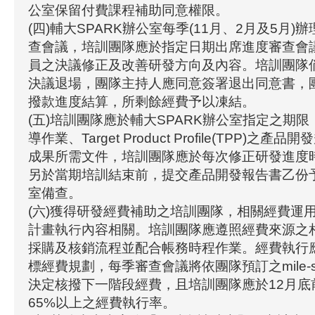
公室保留付費課程補助同意權限。
(四)輔大SPARK辦公室每季(11月、2月及5月
查會議，培訓團隊應於指定日期出席進度審查會
員之決議修正及改善研發方向及內容。培訓團隊
決議退場，團隊主持人應同意簽署退出同意書，
撥款進度結算，所剩餘經費予以凍結。
(五)培訓團隊應於輔大SPARK辦公室指定之期
導作業、Target Product Profile(TPP)之
成果所需文件，培訓團隊應於每次修正研發進度
另於當期培訓結束前，提交產品開發報告書乙份予
室備查。
(六)獲得研發經費補助之培訓團隊，相關經費運
計畫執行內容相關。培訓團隊應遵照經費來源之
採購及核銷流程並配合帳務時程作業。經費執行
標經費規劃，每季審查會議將依團隊預訂之mile-s
決定核撥下一階段經費，且培訓團隊應於12月底
65%以上之經費執行率。