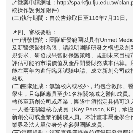
🔗徵案申請網址：http://sparkfju.fju.edu.tw/pla
統操作說明如附件)
(二)執行期間：自公告錄取日至116年7月31日。
📌四、審核要點：
(一)研發標的：團隊研發範圍以具有Unmet Medic
及新醫療醫材為限，請說明團隊研發之構想及創
規要求、研發成果智財保護策略、規劃未來目標
評估可能的市場價值及產品開發財務成本估算。
能在兩年內進行臨床試驗申請、成立新創公司或
核取。
(二)團隊組成：無論校內或校外，均包含教師、
學生，且每隊應具至少1名相關領域之醫師成員
轉移至新創公司或產業，團隊中須指定具備可進
一人擔任關鍵核心成員（Key Person, KP)，
新創公司或產業的關鍵人員。本計畫非屬產學合
業界及法人單位身分者參與團隊成員。
(三)經費規劃：經審查程序錄取並獲得研發經費