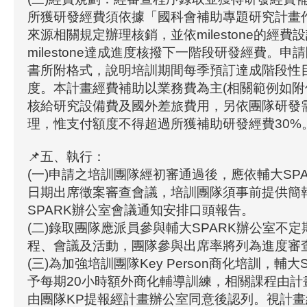
所獲研發經費須依據「國科會補助專題研究計畫
來源相關規定辦理核銷，並依milestone的經
milestone達成進度核撥下一階段研發經費。
書所附格式，說明培訓期間每季預訂達成階段性
度。本計畫經費補助以業務費為主(相關範例如附
核給研究設備費及國外差旅費用，另依團隊研發
理，惟支付額度不得超過所獲補助研發經費30%
📌五、執行：
(一)申請之培訓團隊經初審通過後，應依輔大SP
日期出席徵案審查會議，培訓團隊須事前提供簡
SPARK辦公室會議通知安排口頭報告。
(二)錄取團隊應派員參與輔大SPARK辦公室不
程、會議及活動，團隊參與出席率將列為進度審
(三)為加強培訓團隊Key Person商化培訓，輔大
予每期20小時額外商化輔導訓練，相關課程由計
由團隊KP提報經計畫辦公室同意後認列。視計