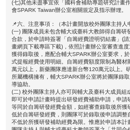
(七)其他未盡事宜依「國科會補助專題研究計畫
會SPARK Taiwan辦公室相關規定及指示辦理。
📌六、注意事項：（本計畫開放校外團隊主持人申
(一) 團隊成員未包含輔大或臺科大教師得自籌研
合款，於申請時簽署「自籌經費證明切結書」(請於
畫網頁下載專區下載)，依照計畫辦公室審查進
獲得錄取後，應配合輔大SPARK辦公室要求，
式提報經費使用明細。自籌經費額度限制為醫材團
萬元以上，新藥團隊應達新台幣120萬元以上。
所屬機構擁有，輔大SPARK辦公室將於團隊錄
導協助。
(二) 校外團隊主持人亦可與輔大及臺科大成員組
即可於申請計畫時提出研發經費補助申請，申請
等同於自籌研發經費金額，如經審查錄取後所獲
低於自籌研發經費，則團隊可於錄取後申請調整
不低於所獲研發補助經費為限。惟應於申請本計
團隊主持人與輔大或臺科大教師簽署之「共同合