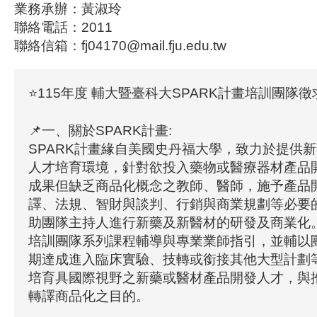
業務承辦：黃淑玲
聯絡電話：2011
聯絡信箱：fj04170@mail.fju.edu.tw
⭐115年度 輔大暨臺科大SPARK計畫培訓團隊徵
📌一、關於SPARK計畫:
SPARK計畫緣自美國史丹福大學，致力於提供
人才培育環境，針對欲投入藥物或醫療器材產品
成果但缺乏商品化概念之教師、醫師，施予產品
譯、法規、智財與談判、行銷與商業規劃等必要
助團隊主持人進行新藥及新醫材的研發及商業化。
培訓團隊系列課程輔導與專業業師指引，並輔以
期達成進入臨床實驗、技轉或銜接其他大型計劃
培育具國際視野之新藥或醫材產品開發人才，與
轉譯商品化之目的。