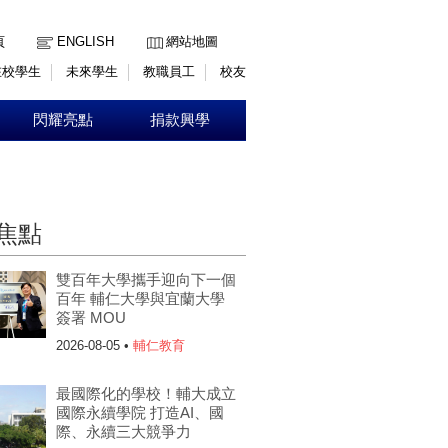
:::
頁
ENGLISH
網站地圖
在校學生
未來學生
教職員工
校友
閃耀亮點
捐款興學
焦點
雙百年大學攜手迎向下一個
百年 輔仁大學與宜蘭大學
簽署 MOU
2026-08-05 •
輔仁教育
最國際化的學校！輔大成立
國際永續學院 打造AI、國
際、永續三大競爭力