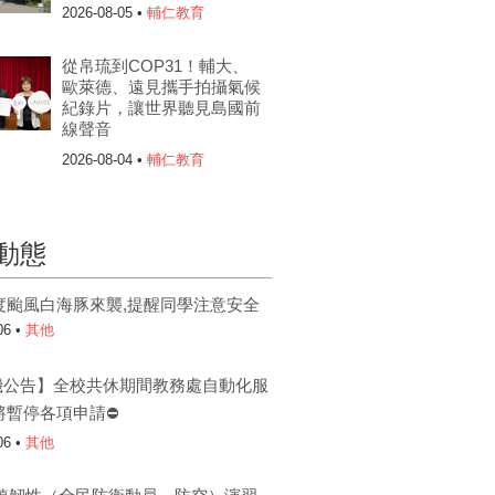
2026-08-05 •
輔仁教育
從帛琉到COP31！輔大、
歐萊德、遠見攜手拍攝氣候
紀錄片，讓世界聽見島國前
線聲音
2026-08-04 •
輔仁教育
動態
度颱風白海豚來襲,提醒同學注意安全
06 •
其他
機公告】全校共休期間教務處自動化服
將暫停各項申請⛔
06 •
其他