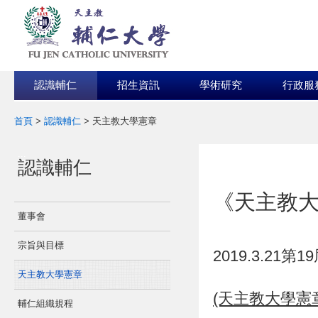
認識輔仁
招生資訊
學術研究
行政服
首頁
>
認識輔仁
>
天主教大學憲章
:::
:::
認識輔仁
《天主教
董事會
宗旨與目標
2019.3.2
天主教大學憲章
(天主教大學憲
輔仁組織規程