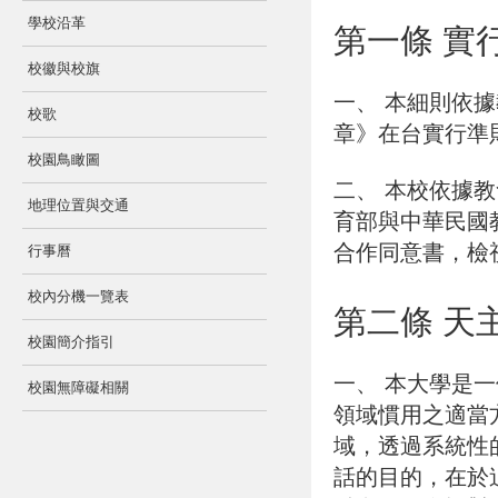
學校沿革
第一條 實
校徽與校旗
一、 本細則依據
校歌
章》在台實行準
校園鳥瞰圖
二、 本校依據
地理位置與交通
育部與中華民國
合作同意書，檢
行事曆
校內分機一覽表
第二條 天
校園簡介指引
一、
本大學是一
校園無障礙相關
領域慣用之適當
域，透過系統性
話的目的，在於