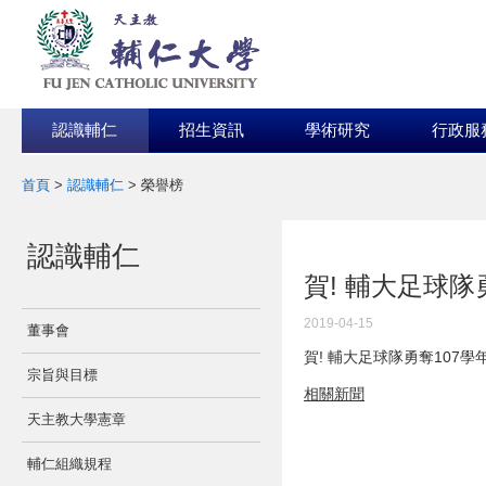
認識輔仁
招生資訊
學術研究
行政服
首頁
>
認識輔仁
>
榮譽榜
:::
認識輔仁
:::
賀! 輔大足球
2019-04-15
董事會
賀! 輔大足球隊勇奪107
宗旨與目標
相關新聞
天主教大學憲章
輔仁組織規程