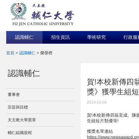
認識輔仁
招生資訊
學術研究
行政服
首頁
>
認識輔仁
>
榮譽榜
:::
認識輔仁
:::
賀!本校新傳四
獎》獲學生組短
董事會
2019-10-08
宗旨與目標
賀!本校新傳四翁至成、陳
天主教大學憲章
生組短片類優等!
獲獎名單連結
輔仁組織規程
https://www.newsaward.or