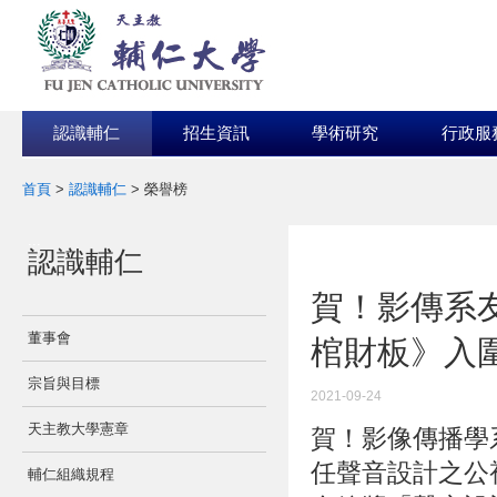
認識輔仁
招生資訊
學術研究
行政服
首頁
>
認識輔仁
>
榮譽榜
:::
認識輔仁
:::
賀！影傳系
董事會
棺財板》入圍
宗旨與目標
2021-09-24
天主教大學憲章
賀！
影
像
傳
播學
任聲音設計之公
輔仁組織規程