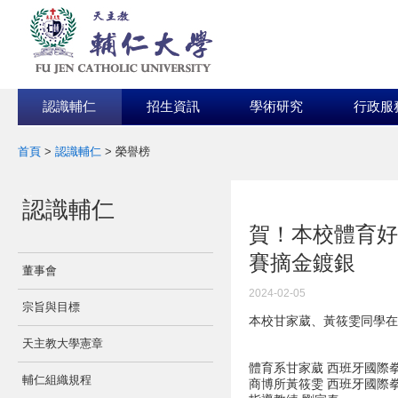
認識輔仁
招生資訊
學術研究
行政服
首頁
>
認識輔仁
>
榮譽榜
:::
認識輔仁
:::
賀！本校體育好
賽摘金鍍銀
董事會
2024-02-05
宗旨與目標
本校甘家葳、黃筱雯同學在
天主教大學憲章
體育系甘家葳 西班牙國際拳
輔仁組織規程
商博所黃筱雯 西班牙國際拳