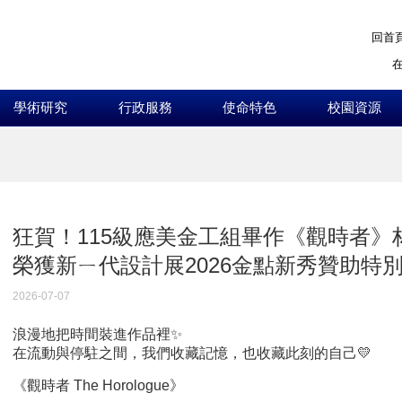
回首
學術研究
行政服務
使命特色
校園資源
:::
狂賀！115級應美金工組畢作《觀時者》
榮獲新ㄧ代設計展2026金點新秀贊助特
2026-07-07
浪漫地把時間裝進作品裡✨
在流動與停駐之間，我們收藏記憶，也收藏此刻的自己💛
《觀時者 The Horologue》