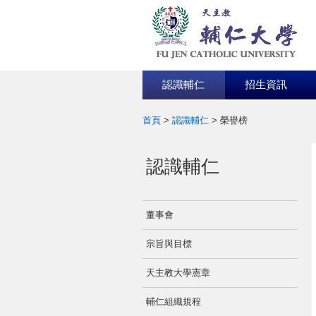
認識輔仁
招生資訊
首頁
>
認識輔仁
>
榮譽榜
:::
認識輔仁
董事會
宗旨與目標
天主教大學憲章
輔仁組織規程