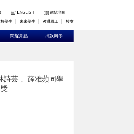
:::
頁
ENGLISH
網站地圖
在校學生
未來學生
教職員工
校友
閃耀亮點
捐款興學
林詩芸 、薛雅蘋同學
別獎