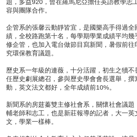
題，多益920，曾在羅馬尼亞擔任英語教學志
容與團隊合作。
企管系的張馨云動靜皆宜，是國樂高手得過全
績，全校路跑第十名，每學期學業成績平均幾乎
修企管，也加入電台做節目寫新聞，暑假前往
究環保教育議題。
歷史系一年級的連薇，十分活躍，初生之犢不
任歷史劇展總召，參與歷史學會會長選舉，撰
動，英文法文都好，全年成績前10%。
新聞系的房莛蓁雙主修社會系，關懷社會議題
輔老師和志工，也是新莊報導的記者，大一英
文，學業一樣棒。