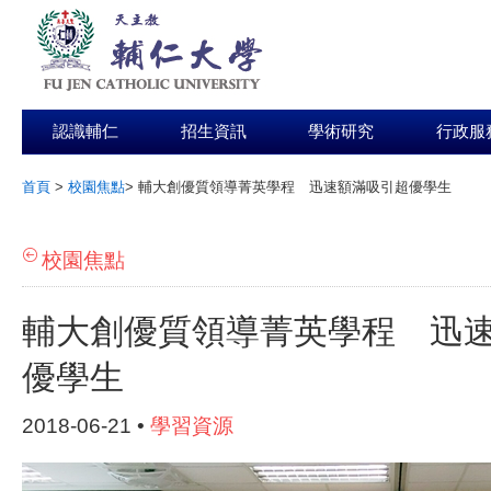
認識輔仁
招生資訊
學術研究
行政服
首頁
>
校園焦點
>
輔大創優質領導菁英學程 迅速額滿吸引超優學生
:::
校園焦點
輔大創優質領導菁英學程 迅
優學生
2018-06-21 •
學習資源