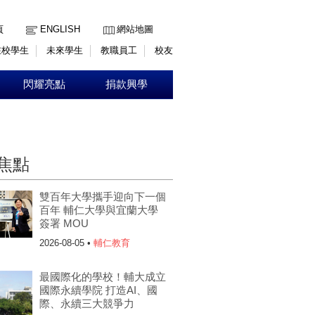
:::
頁
ENGLISH
網站地圖
在校學生
未來學生
教職員工
校友
閃耀亮點
捐款興學
焦點
雙百年大學攜手迎向下一個
百年 輔仁大學與宜蘭大學
簽署 MOU
2026-08-05 •
輔仁教育
最國際化的學校！輔大成立
國際永續學院 打造AI、國
際、永續三大競爭力