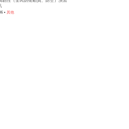
6城鎮韌性（全民防衛動員、防空）演習
訊
06 •
其他