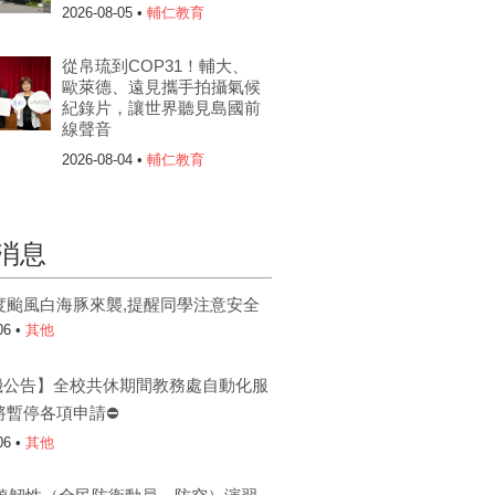
2026-08-05 •
輔仁教育
從帛琉到COP31！輔大、
歐萊德、遠見攜手拍攝氣候
紀錄片，讓世界聽見島國前
線聲音
2026-08-04 •
輔仁教育
消息
度颱風白海豚來襲,提醒同學注意安全
06 •
其他
機公告】全校共休期間教務處自動化服
將暫停各項申請⛔
06 •
其他