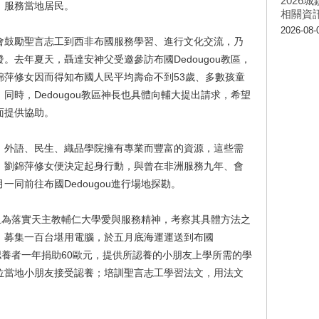
202
、服務當地居民。
相關資
2026-08-
會鼓勵聖言志工到西非布國服務學習、進行文化交流，乃
。去年夏天，聶達安神父受邀參訪布國Dedougou教區，
錦萍修女因而得知布國人民平均壽命不到53歲、多數孩童
同時，Dedougou教區神長也具體向輔大提出請求，希望
面提供協助。
、外語、民生、織品學院擁有專業而豐富的資源，這些需
，劉錦萍修女便決定起身行動，與曾在非洲服務九年、會
同前往布國Dedougou進行場地探勘。
境，且為落實天主教輔仁大學愛與服務精神，考察其具體方法之
：募集一百台堪用電腦，於五月底海運運送到布國
，認養者一年捐助60歐元，提供所認養的小朋友上學所需的學
位當地小朋友接受認養；培訓聖言志工學習法文，用法文