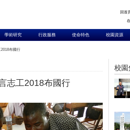
回首
學術研究
行政服務
使命特色
校園資源
018布國行
:::
校園
志工2018布國行