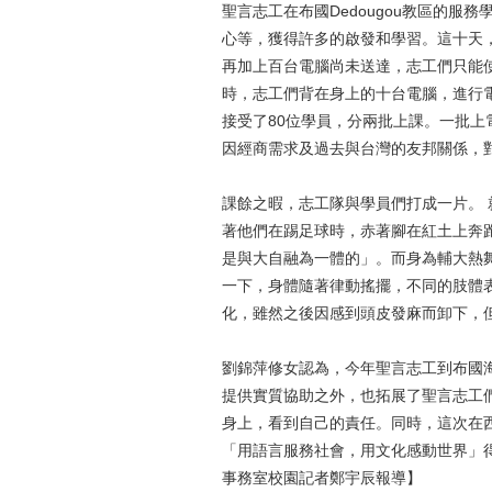
聖言志工在布國Dedougou教區的
心等，獲得許多的啟發和學習。這十天
再加上百台電腦尚未送達，志工們只能
時，志工們背在身上的十台電腦，進行
接受了80位學員，分兩批上課。一批
因經商需求及過去與台灣的友邦關係，
課餘之暇，志工隊與學員們打成一片。
著他們在踢足球時，赤著腳在紅土上奔
是與大自融為一體的」。而身為輔大熱
一下，身體隨著律動搖擺，不同的肢體
化，雖然之後因感到頭皮發麻而卸下，
劉錦萍修女認為，今年聖言志工到布國海
提供實質協助之外，也拓展了聖言志工
身上，看到自己的責任。同時，這次在
「用語言服務社會，用文化感動世界」
事務室校園記者鄭宇辰報導】