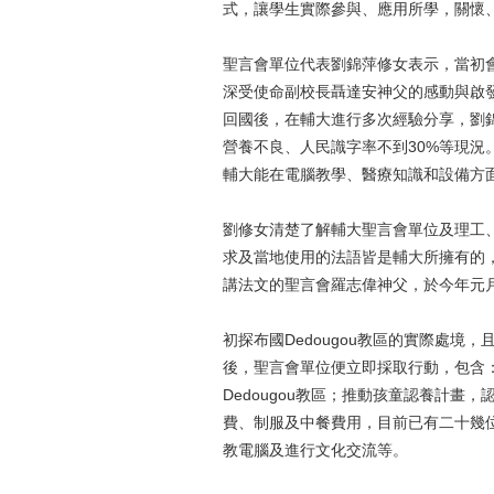
式，讓學生實際參與、應用所學，關懷
聖言會單位代表劉錦萍修女表示，當初
深受使命副校長聶達安神父的感動與啟發
回國後，在輔大進行多次經驗分享，劉
營養不良、人民識字率不到30%等現況。
輔大能在電腦教學、醫療知識和設備方
劉修女清楚了解輔大聖言會單位及理工
求及當地使用的法語皆是輔大所擁有的
講法文的聖言會羅志偉神父，於今年元月一
初探布國Dedougou教區的實際處
後，聖言會單位便立即採取行動，包含
Dedougou教區；推動孩童認養計畫
費、制服及中餐費用，目前已有二十幾
教電腦及進行文化交流等。