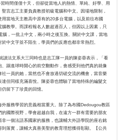
服務學習時間僅僅十天，但卻從當地人的熱情、單純、好學、用
，聖言志工主要負責教授初級電腦和中文。因場地限制，
使用當地天主教高中原有的20多台電腦，以及前往布國
電腦教學。而課程報名人數超過百人，但因以上因素，只
上電腦，一批上中文，兩小時之後互換。關於中文課，當地
對於中文字並不陌生，學員們的反應也都非常熱烈。
 就讀法文系大三同時也是志工隊一員的陳姿蓉表示，「看
跑、踢進球時開心的前空翻動作，會感受到他們真的就像
舞社一員的她，當然也不會放過切磋交流的機會，當音樂
表達但同樣充滿喜悅。陳姿蓉也體驗了當地特殊的編髮文
但仍留下了珍貴的回憶。
外服務學習的意義相當重大。除了為布國Dedougou教區
們的國際視野，學會超越自我，在遠方一群有需要的朋友
西非一個法語系國家的服務，也讓輔大外語學院的座右銘
得到落實，讓輔大真善美聖的教育理想獲得彰顯。【公共