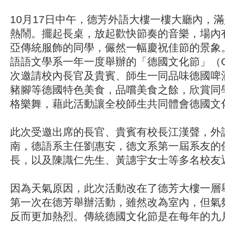
10月17日中午，德芳外語大樓一樓大廳內，
熱鬧。擺起長桌，放起歡快節奏的音樂，場內
亞傳統服飾的同學，儼然一幅慶祝佳節的景象
語語文學系一年一度舉辦的「德國文化節」（Okto
次邀請校內長官及貴賓、師生一同品味德國啤
豬腳等德國特色美食，品嚐美食之餘，欣賞同
格樂舞，藉此活動讓全校師生共同體會德國文
此次受邀出席的長官、貴賓有校長江漢聲，外
南，德語系主任劉惠安，德文系第一屆系友的
長，以及陳識仁先生、黃譓宇女士等多名校友
因為天氣原因，此次活動改在了德芳大樓一層
第一次在德芳舉辦活動，雖然改為室內，但氣
反而更加熱烈。傳統德國文化節是在每年的九