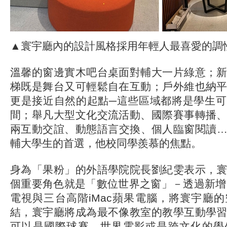
▲寰宇廳內的設計風格採用年輕人最喜愛的調
溫馨的窗邊實木吧台桌面對輔大一片綠意；
梯既是舞台又可輕鬆自在互動；戶外維也納
更是接近自然的起點─這些區域都將是學生
間；舉凡大型文化交流活動、國際賽事轉播
兩互動交誼、動態語言交換、個人臨窗閱讀
輔大學生的首選，他校同學羨慕的焦點。
身為「果粉」的外語學院院長劉紀雯表示，
個重要角色就是「數位世界之窗」－透過新增
電視與三台高階iMac蘋果電腦，將寰宇廳
結，寰宇廳將成為最不像教室的教學互動學
可以是國際球賽、世界電影或是跨文化的學