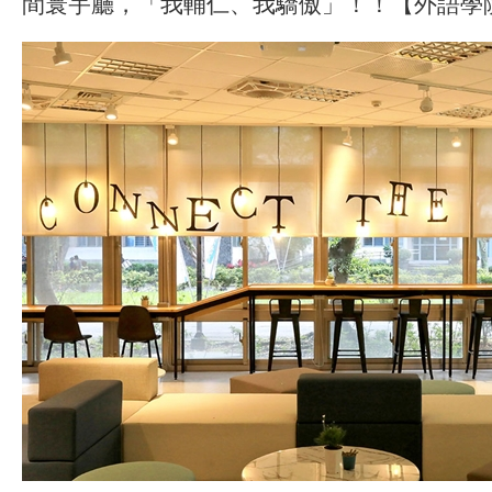
間寰宇廳，「我輔仁、我驕傲」！！【外語學