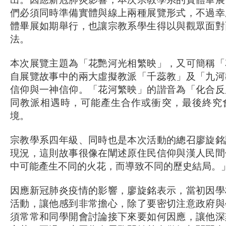
們必須同時準備實體與線上兩種展覽形式，不過幸
體畢展如期舉行，也讓宗教系學生得以與觀眾面對
法。
本次展覽主題為「花艷河光相繁映」，又可簡稱「
自展覽故事中的兩大虛擬教派「千蕊教」及「九河
信仰與一神信仰。「花河繁映」的諧音為「化合反
同教派相遇時，可能產生合作或衝突，最後終究
境。
宗教學系四年級、同時也是本次活動的總召廖旋銘
現況，這則故事很像在闡述原住民信仰與漢人民間
中可能產生不同的火花，而導致不同的歷史結局。
因應新冠肺炎疫情的影響，廖旋銘表示，當初因學
活動，讓他感到非常擔心，除了要密切注意政府與
須常常和同學開會討論接下來要如何因應，讓他深