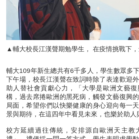
▲輔大校長江漢聲期勉學生， 在疫情挑戰下
輔大109年新生總共有6千多人，學生數眾多
下午場，校長江漢聲在致詞時除了表達歡迎
助人替社會貢獻心力，「大學是歐洲文藝復
構，過去席捲歐洲的黑死病，觸發文藝復興
局面，希望你們以快樂健康的身心迎向每一
景與期待，在這四年中看見未來，也樂於助人
校方延續過往傳統，安排源自歐洲天主教
禮」，禮儀採一問一答方式，學生表明求學