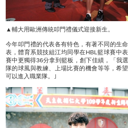
▲輔大用歐洲傳統叩門禮儀式迎接新生。
今年叩門禮的代表各有特色，有著不同的生
表，體育系競技組江均同學在HBL籃球賽中
賽中更獨得36分拿到籃板，創下佳績，「我
隊的球風與教練、上場比賽的機會等等，希
可以進入職業隊。｣