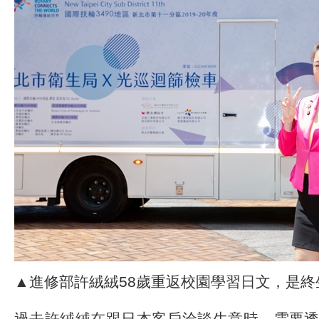
▲進修部許絨絨58歲重返校園學習日文，是終
過去許絨絨在跟日本客戶洽談生意時，需要