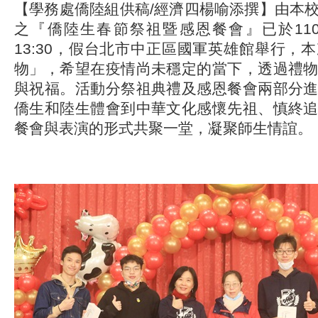
【學務處僑陸組供稿/經濟四楊喻添撰
】由本
之『僑陸生春節祭祖暨感恩餐會』已於110.01.1
13:30，假台北市中正區國軍英雄館舉行，
物」，希望在疫情尚未穩定的當下，透過禮
與祝福。活動分祭祖典禮及感恩餐會兩部分
僑生和陸生體會到中華文化感懷先祖、慎終
餐會與表演的形式共聚一堂，凝聚師生情誼。