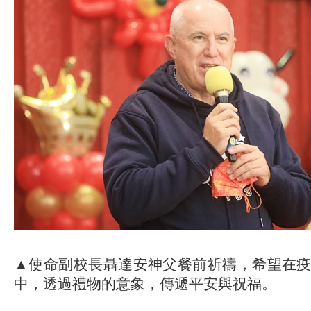
▲使命副校長聶達安神父餐前祈禱，希望在
中，透過禮物的意象，傳遞平安與祝福。