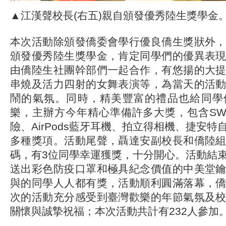
▲江漢聲校長(右五)親自頒發優秀陸生獎學金
本次活動除頒發僑委會學行優良僑生獎狀外
頒發優秀陸生獎學金，肯定同學們的優異表
由僑陸生社團幹部們一起合作，有悠揚的大
串燒及活力四射的女舞表演等，為當天的活
鬧的氣氛。同時，精美豐富的禮品也給同學
樂，主辦方今年精心準備許多大獎，包含SWI
險、AirPods藍牙耳機、拍立得相機、捷安
多種獎項。活動尾聲，聶達安副校長和僑陸
碼，有3位同學幸運獲獎，十分開心。活動結
送出彩色防疫口罩和極具紀念價值的中美堂
與的同學人人都有獎，活動順利圓滿落幕，
次的活動充分感受到臺灣歡樂的年節氣氛及
關懷與誠摯祝福；本次活動共計有232人參加