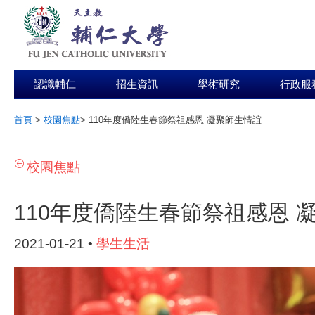
認識輔仁
招生資訊
學術研究
行政服
首頁
>
校園焦點
>
110年度僑陸生春節祭祖感恩 凝聚師生情誼
:::
校園焦點
110年度僑陸生春節祭祖感恩 
2021-01-21 •
學生生活