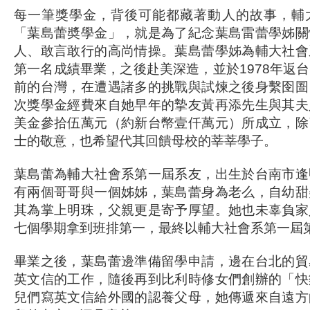
每一筆獎學金，背後可能都藏著動人的故事，輔
「葉島蕾奬學金」，就是為了紀念葉島雷蕾學姊關
人、敢言敢行的高尚情操。葉島蕾學姊為輔大社會
第一名成績畢業，之後赴美深造，並於1978年返
前的台灣，在遭遇諸多的挑戰與試煉之後身繫囹圄
次獎學金經費來自她早年的摯友黃再添先生與其夫
美金參拾伍萬元（約新台幣壹仟萬元）所成立，除
士的敬意，也希望代其回饋母校的莘莘學子。
葉島蕾為輔大社會系第一屆系友，出生於台南市逢
有兩個哥哥與一個姊姊，葉島蕾身為老么，自幼甜
其為掌上明珠，父親更是寄予厚望。她也未辜負家
七個學期拿到班排第一，最終以輔大社會系第一屆
畢業之後，葉島蕾邊準備留學申請，邊在台北的貿
英文信的工作，隨後再到比利時修女們創辦的「快
兒們寫英文信給外國的認養父母，她傳遞來自遠方