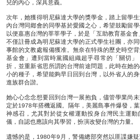
兒的內心，深具意義。
次年，她獲得明尼蘇達大學的獎學金，踏上留學生
內台灣同鄕會的同學基於愛國之心，希望鼓勵留學
以便嘉惠台灣的莘莘學子，於是「互助教育基金會」
不僅註冊成為明尼蘇達大學的正式學生社團，亦同
事館的文教處報備獲准。無奈在特殊的歷史時空背
基金會」遭到當時黨國組織超乎尋常的「關切」
折，並重新省思所謂的台灣前途問題，此時在她的
小的種子，希望能夠早日回到台灣，以外省人的身
進族群合諧。
她心心念念想要回到台灣一展抱負，儘管學業尚未
定於1978年搭機返國。隔年，美麗島事件爆發，
神感召，尤其對於從女權運動投身台灣民主運動
儀，自認也應該向其學習，扮演改變台灣的力量。
遺憾的是，1980年9月，警備總部突然以匪諜嫌