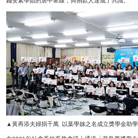
錢安素學姐的居中牽線，與捐款人達成了共識。
▲黃再添夫婦捐千萬 以葉學姊之名成立獎學金助