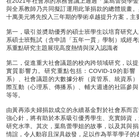
在2021年社會系的系務會議上通過「葉島蕾奬學
與全系教師乃共同擬訂運用此筆捐款的總體規畫。
十萬美元將先投入三年期的學術卓越提升方案，主
第一，吸引並奬助優秀的碩士班學生以培育研究人
系碩士班甄試（含申請「五年一貫」學制）或經考
系重點研究主題展現高度熱情與深入認識者
第二，促進重大社會議題的校內跨領域研究，以提
實質影響力。研究重點包括：COVID-19的影
系）、社會議題的大數據分析（資管系、統資系）
際互動（心理系、傳播系）、輔大週邊的社區參與
等等。
由黃再添夫婦捐款成立的永續基金對於社會系而言
強心針，將有助於本系吸引優秀學生、充實師資，
研究水準。其次，葉島蕾學姐的故事，以及其與捐
情誼，令人動容且深具啟發，足以作為莘莘學子的