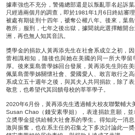
據牽強也不充分，警備總部還是以叛亂罪名起訴葉
只經過兩個月的調查，即於1981年1月6日終結審
被處有期徒刑十四年，褫奪公權八年。後來，葉島
教所」服刑，七年之後出獄，據聞就此選擇離開台
洲，再也無人知其音訊。
獎學金的捐款人黃再添先生在社會系成立之初，因
蕾相識相知，隨後也與她在美國的同一所大學留
厚。後來葉島蕾學姊回台發展，黃再添先生則在美
佩葉島蕾學姊關懷社會、愛國愛人、敢言敢行之高
系成立五十週年之後，與其夫人共同捐款，除了表
敬意，也希望代其回饋母校的莘莘學子。
2020年6月份，黃再添先生透過輔大校友聯繫輔大
Susan Chao（錢安素學姐），表達捐款意願
立奬學金提供給輔大社會系的學生。得知此一消息
激與振奮，也在系主任的召集之下多次討論此一奬