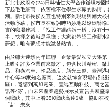
新北市政府今(24)日與輔仁大學合作辦理校
下起毛毛細雨，依舊檔不住學生求職的熱情，
潮。新北市長侯友宜也特別來到現場與輔大校
活動序幕，侯市長在致詞時巧妙地以婚姻譬喻
實的職場建議，「找工作跟結婚一樣，沒有十
半，抉擇之後就是承擔；大家都希望工作薪水
夢想，唯有夢想才能激發熱情。｣
由於輔大連續兩年蟬聯「企業最愛私立大學第
上吸引許多企業前來徵才，包含松川精密、微
品、和泰汽車、翰品酒店、新光三越、臺灣港
中心等46家知名廠商。這次就博會現場特別設
區｣，邀請到萬旭電業、壹端互動科技、商之
訊等4家，向未來產業趨勢展示及宣告共襄盛舉
個職缺，其中上看35K職缺高達6成，協助在
「薪」未來。