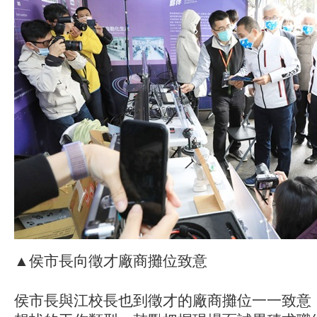
▲侯市長向徵才廠商攤位致意
侯市長與江校長也到徵才的廠商攤位一一致意