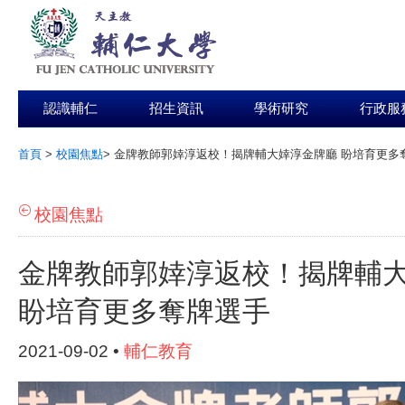
認識輔仁
招生資訊
學術研究
行政服
首頁
>
校園焦點
>
金牌教師郭婞淳返校！揭牌輔大婞淳金牌廳 盼培育更多
:::
校園焦點
金牌教師郭婞淳返校！揭牌輔
盼培育更多奪牌選手
2021-09-02 •
輔仁教育