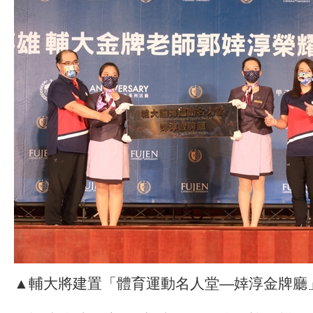
▲輔大將建置「體育運動名人堂—婞淳金牌廳