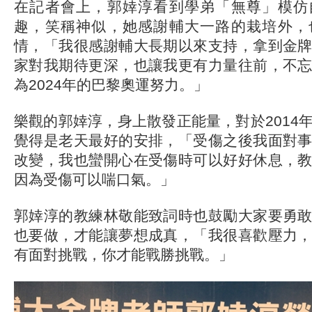
在記者會上，郭婞淳看到學弟「無尊」模仿
趣，笑稱神似，她感謝輔大一路的栽培外，
情，「我很感謝輔大長期以來支持，拿到金
家對我期待更深，也讓我更有力量往前，不
為2024年的巴黎奧運努力。」
樂觀的郭婞淳，身上散發正能量，對於2014
覺得是老天最好的安排，「受傷之後我面對
改變，我也蠻開心在受傷時可以好好休息，
因為受傷可以喘口氣。」
郭婞淳的教練林敬能致詞時也鼓勵大家要勇
也要做，才能讓夢想成真，「我很喜歡壓力
有面對挑戰，你才能戰勝挑戰。」