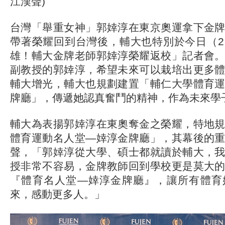
江漢聲)
台灣「舉重女神」郭婞淳在東京奧運拿下金
帶著榮耀回到台灣後，輔大也特別於今日（
雄！輔大金牌老師郭婞淳榮耀返校」記者會
副教授的郭婞淳，希望未來可以栽培出更多
輔大增光，輔大也規劃建置「輔仁大學體育
牌廳」，傳遞她認真奮鬥的精神，作為未來學
輔大為表揚郭婞淳在東奧奪金之榮耀，特地
體育運動名人堂—婞淳金牌廳」，其幕後的
聲，「郭婞淳從大學、碩士都就讀於輔大，
授非常不容易，金牌教師回到學校更是莫大
『體育名人堂—婞淳金牌廳』，讓所有體育
來，感動更多人。」