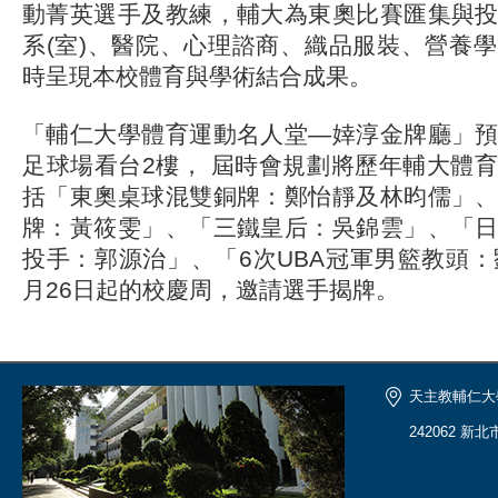
動菁英選手及教練，輔大為東奧比賽匯集與
系(室)、醫院、心理諮商、織品服裝、營養
時呈現本校體育與學術結合成果。
「輔仁大學體育運動名人堂—婞淳金牌廳」
足球場看台2樓， 屆時會規劃將歷年輔大體
括「東奧桌球混雙銅牌：鄭怡靜及林昀儒」
牌：黃筱雯」、「三鐵皇后：吳錦雲」、「
投手：郭源治」、「6次UBA冠軍男籃教頭：
月26日起的校慶周，邀請選手揭牌。
天主教輔仁大
242062 新