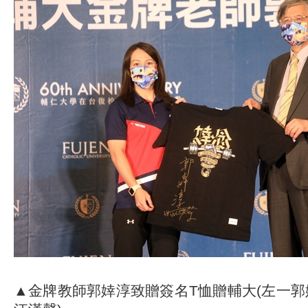
▲金牌教師郭婞淳致贈簽名T恤贈輔大(左一郭