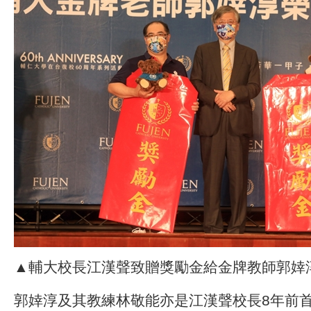
▲輔大校長江漢聲致贈獎勵金給金牌教師郭婞
郭婞淳及其教練林敬能亦是江漢聲校長8年前