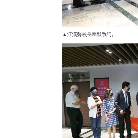
▲江漢聲校長幽默致詞。