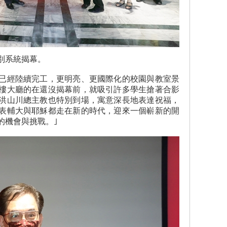
別系統揭幕。
已經陸續完工，更明亮、更國際化的校園與教室景
樓大廳的在還沒揭幕前，就吸引許多學生搶著合影
洪山川總主教也特別到場，寓意深長地表達祝福，
表輔大與耶穌都走在新的時代，迎來一個嶄新的開
的機會與挑戰。｣