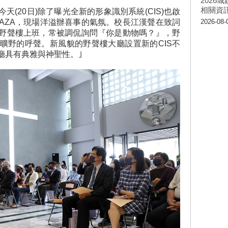
202
相關資
(20日)除了曝光全新的形象識別系統(CIS)也啟
PLAZA，現場洋溢辦喜事的氣氛。校長江漢聲在致詞
2026-08-
野聲樓上班，常被調侃詢問『你是動物嗎？』，野
曠野的呼聲。新風貌的野聲樓大廳設置新的CIS不
廳具有典雅與神聖性。｣