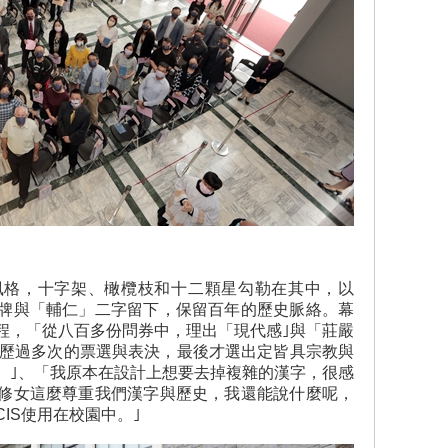
風格，十字架、橄欖枝和十二顆星勾勒在其中，以
牌與「輔仁」二字留下，保留百年的歷史脈絡。幕
程，「從八百多份問券中，理出「現代感｣與「莊嚴
中經歷過多次的票選與表決，最後才選出定皆具宗教與
。｣、「我原本在設計上想要去掉複雜的漢字，很感
修女這麼尊重我們漢字與歷史，我還能說什麼呢，
IS使用在校園中。｣