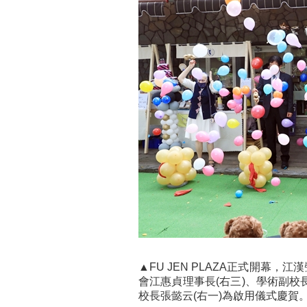
▲FU JEN PLAZA正式開幕，
會江惠貞理事長(右三)、學術副校長
校長張懿云(右一)為啟用儀式慶賀