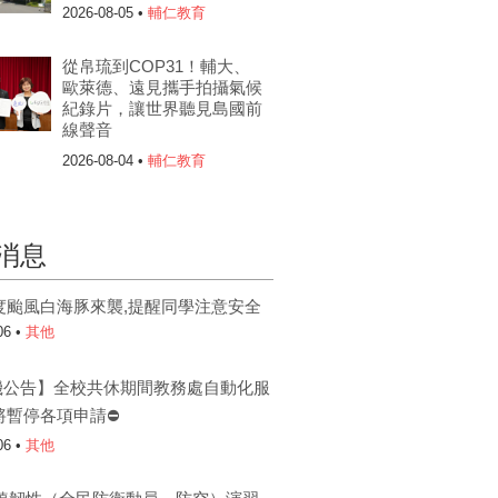
2026-08-05 •
輔仁教育
從帛琉到COP31！輔大、
歐萊德、遠見攜手拍攝氣候
紀錄片，讓世界聽見島國前
線聲音
2026-08-04 •
輔仁教育
消息
度颱風白海豚來襲,提醒同學注意安全
06 •
其他
機公告】全校共休期間教務處自動化服
將暫停各項申請⛔
06 •
其他