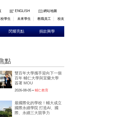
:::
頁
ENGLISH
網站地圖
在校學生
未來學生
教職員工
校友
閃耀亮點
捐款興學
焦點
雙百年大學攜手迎向下一個
百年 輔仁大學與宜蘭大學
簽署 MOU
2026-08-05 •
輔仁教育
最國際化的學校！輔大成立
國際永續學院 打造AI、國
際、永續三大競爭力