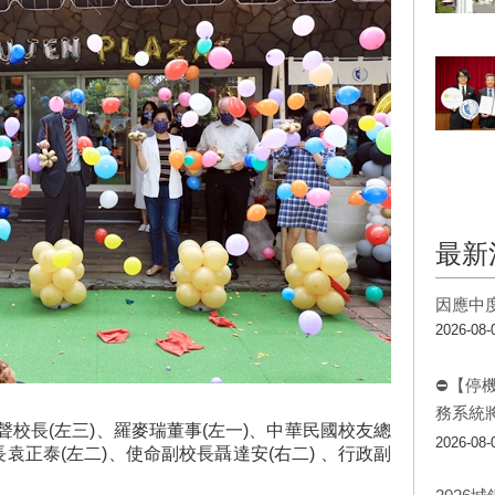
最新
因應中
2026-08-
⛔【停
務系統
江漢聲校長(左三)、羅麥瑞董事(左一)、中華民國校友總
2026-08-
袁正泰(左二)、使命副校長聶達安(右二) 、行政副
。