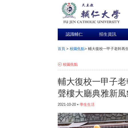
認識輔仁
招生資訊
首頁
>
校園焦點
>
輔大復校一甲子老幹再生
:::
校園焦點
輔大復校一甲子老幹
聲樓大廳典雅新風
2021-10-20 •
學生生活