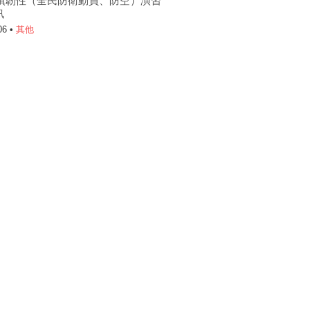
6城鎮韌性（全民防衛動員、防空）演習
訊
06 •
其他