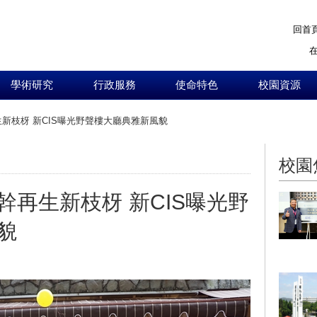
回首
學術研究
行政服務
使命特色
校園資源
新枝枒 新CIS曝光野聲樓大廳典雅新風貌
:::
校園
再生新枝枒 新CIS曝光野
貌