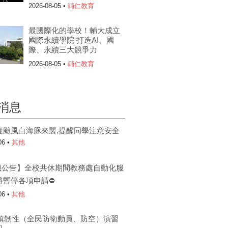
2026-08-05 •
輔仁教育
最國際化的學校！輔大成立
國際永續學院 打造AI、國
際、永續三大競爭力
2026-08-05 •
輔仁教育
消息
度颱風白海豚來襲,提醒同學注意安全
06 •
其他
機公告】全校共休期間教務處自動化服
將暫停各項申請⛔
06 •
其他
6城鎮韌性（全民防衛動員、防空）演習