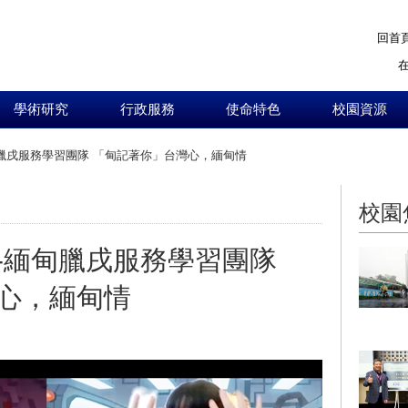
回首
學術研究
行政服務
使命特色
校園資源
臘戌服務學習團隊 「甸記著你」台灣心，緬甸情
:::
校園
-緬甸臘戌服務學習團隊
心，緬甸情