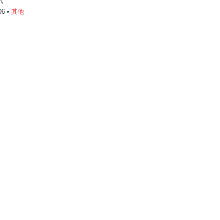
訊
06 •
其他