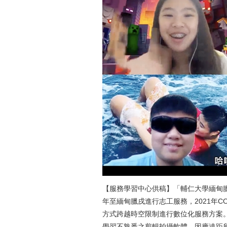
【服務學習中心供稿】「輔仁大學緬甸臘戌
年至緬甸臘戌進行志工服務，2021年C
方式跨越時空限制進行數位化服務方案
學習不熟悉之剪輯拍攝軟體，因應遠距