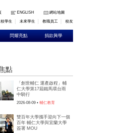
:::
頁
ENGLISH
網站地圖
在校學生
未來學生
教職員工
校友
閃耀亮點
捐款興學
焦點
「創世輔仁 運產啟程」輔
仁大學第17屆鐵馬環台雨
中騎行
2026-08-09 •
輔仁教育
雙百年大學攜手迎向下一個
百年 輔仁大學與宜蘭大學
簽署 MOU