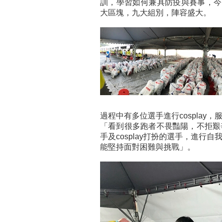
訓，學習如何兼具防疫與賽事，今
大區塊，九大組別，陣容盛大。
過程中有多位選手進行cospla
「看到很多跑者不畏豔陽，不拒艱
手及cosplay打扮的選手，進
能堅持面對困難與挑戰」。