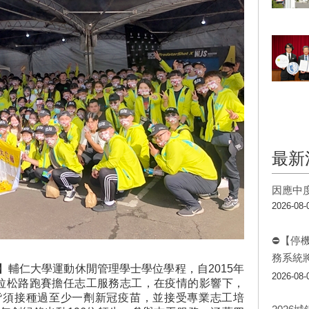
最新
因應中
2026-08-
⛔【停
務系統
】輔仁大學運動休閒管理學士學位學程，自2015年
2026-08-
拉松路跑賽擔任志工服務志工，在疫情的影響下，
皆須接種過至少一劑新冠疫苗，並接受專業志工培