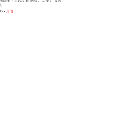
6城鎮韌性（全民防衛動員、防空）演習
訊
06 •
其他