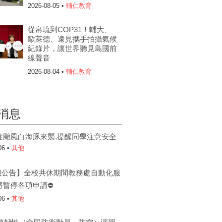
2026-08-05 •
輔仁教育
從帛琉到COP31！輔大、
歐萊德、遠見攜手拍攝氣候
紀錄片，讓世界聽見島國前
線聲音
2026-08-04 •
輔仁教育
消息
度颱風白海豚來襲,提醒同學注意安全
06 •
其他
機公告】全校共休期間教務處自動化服
將暫停各項申請⛔
06 •
其他