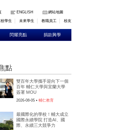
:::
頁
ENGLISH
網站地圖
在校學生
未來學生
教職員工
校友
閃耀亮點
捐款興學
焦點
雙百年大學攜手迎向下一個
百年 輔仁大學與宜蘭大學
簽署 MOU
2026-08-05 •
輔仁教育
最國際化的學校！輔大成立
國際永續學院 打造AI、國
際、永續三大競爭力